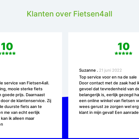
Klanten over Fietsen4all
10
10
Suzanne
.
21 juni 2022
Top service voor en na de sale
e service van Fietsen4all.
Door contact met de zaak had i
ing, mooie sterke fiets
gevoel dat tevredenheid van de
 goede prijs. Daarnaast
belangerijk is, eerlijk gezegd ha
oor de klantenservice. Zij
een online winkel van fietsen 
de duurste fiets aan te
wees gerust ze zorgen wel erg
 me van echt eerlijk
klant in mijn geval! Een aanrade
 kan ik alleen maar
en