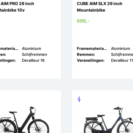
AIM PRO 29 inch
CUBE AIM SLX 29 inch
ainbike 10v
Mountainbike
-
699,-
Framemateriaal:
Aluminium
Framemateriaal:
Aluminium
en:
Schijfremmen
Remmen:
Schijfremm
llingen:
Derailleur 16
Versnellingen:
Derailleur 11