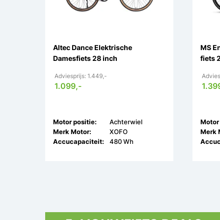
Altec Dance Elektrische
MS En
Damesfiets 28 inch
fiets 
Adviesprijs: 1.449,-
Adviesp
1.099,-
1.39
Motor positie:
Achterwiel
Motor 
Merk Motor:
XOFO
Merk 
Accucapaciteit:
480 Wh
Accuc