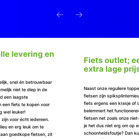
lle levering en
Fiets outlet; 
extra lage prij
lijk, snel én betrouwbaar
Naast onze reguliere topp
melijk niet te diep in de
fietsen zijn spiksplinterni
jd een laagste
fiets ergens een krasje of 
om een fiets te kopen voor
belemmert het functioneren
g wel leuker!
fietsen net zoals onze niet-
 zijn voor écht iedereen.
je het dus niet erg om op e
lieu en erg leuk om te
schoonheidsfoutje? Dan kun
aan goedkope fietsen, zit