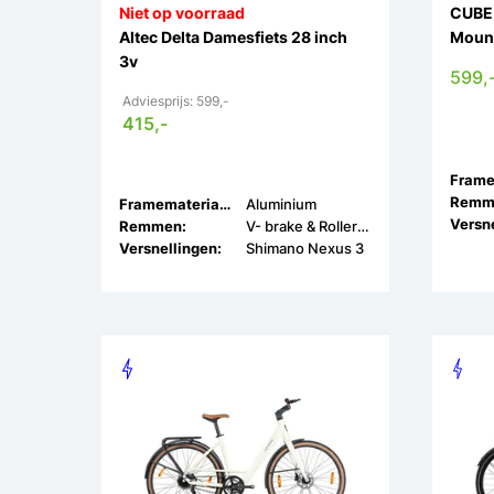
Niet op voorraad
CUBE 
Altec Delta Damesfiets 28 inch
Mount
3v
599,
Adviesprijs: 599,-
415,-
Remm
Framemateriaal:
Aluminium
Versne
Remmen:
V- brake & Rollerbrakes
Versnellingen:
Shimano Nexus 3