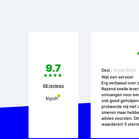
9.7
Desi
.
13 juni 2022
Wat een service!
Erg verbaasd over d
68 reviews
Razend snelle lever
ontvangen voor een
ook goed geholpen d
probeerde mij niet 
smeren maar hebben
advies voorzien. Dit
waarderen! 5 sterr