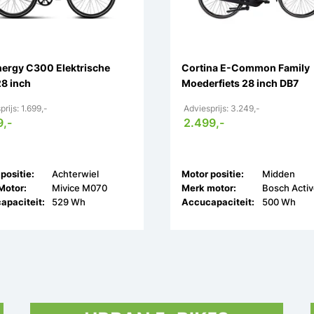
ergy C300 Elektrische
Cortina E-Common Family
28 inch
Moederfiets 28 inch DB7
rijs: 1.699,-
Adviesprijs: 3.249,-
9,-
2.499,-
positie:
Achterwiel
Motor positie:
Midden
Motor:
Mivice M070
Merk motor:
apaciteit:
529 Wh
Accucapaciteit:
500 Wh