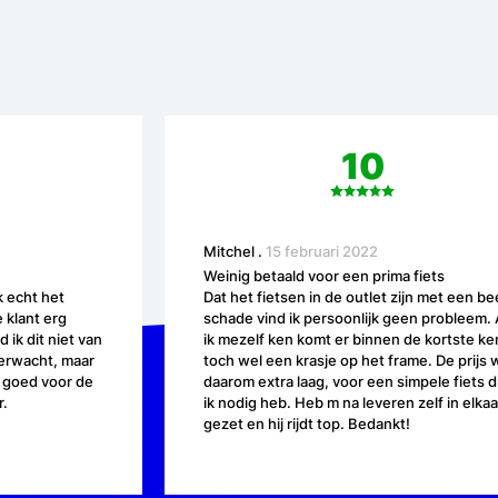
10
Mitchel
.
15 februari 2022
Weinig betaald voor een prima fiets
k echt het
Dat het fietsen in de outlet zijn met een be
 klant erg
schade vind ik persoonlijk geen probleem. 
d ik dit niet van
ik mezelf ken komt er binnen de kortste ke
verwacht, maar
toch wel een krasje op het frame. De prijs 
 goed voor de
daarom extra laag, voor een simpele fiets d
r.
ik nodig heb. Heb m na leveren zelf in elkaa
gezet en hij rijdt top. Bedankt!