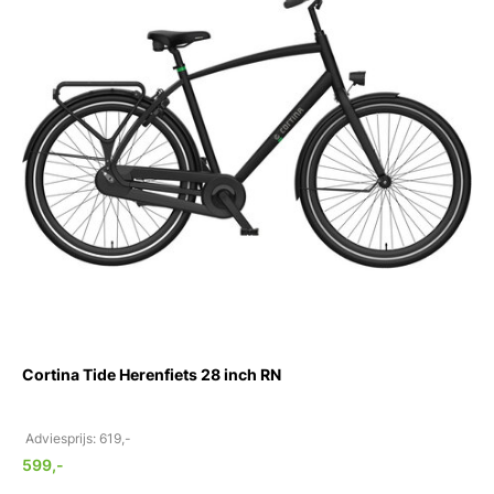
Cortina Tide Herenfiets 28 inch RN
Adviesprijs: 619,-
599,-