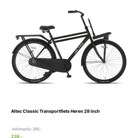
Altec Classic Transportfiets Heren 28 inch
Adviesprijs: 269,-
239,-