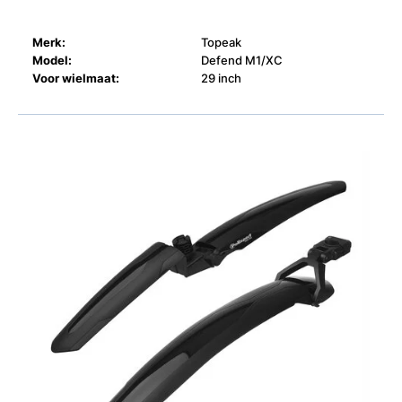
Merk:
Topeak
Model:
Defend M1/XC
Voor wielmaat:
29 inch