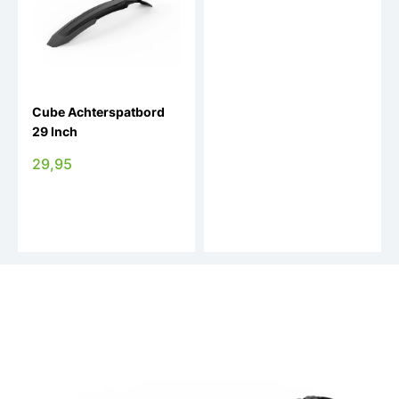
Cube Achterspatbord
Topeak achter
29 Inch
spatbord 29 inch
Defender XC11
29,95
30,95