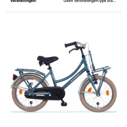
Versnellingen:
Geen VersnellingenType standaard