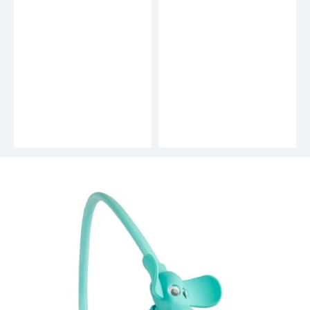
Abus kabelslot Primo
Abus kabelslot
5510K/180
3406K/55
24,95
14,95