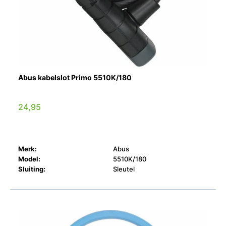
Abus kabelslot Primo 5510K/180
24,95
Merk:
Abus
Model:
5510K/180
Sluiting:
Sleutel