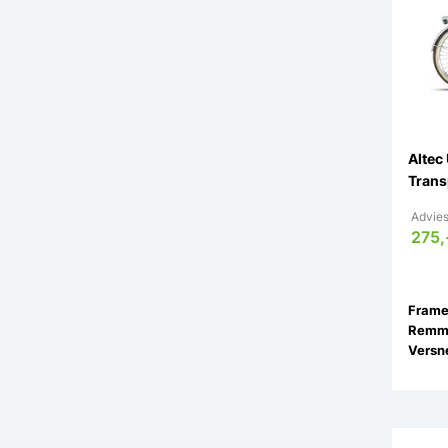
Altec
Trans
Advies
275,
Remm
Versne