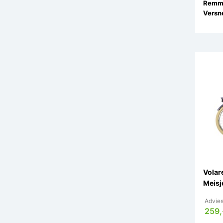
Remm
Versne
Volar
Meisj
Advies
259,