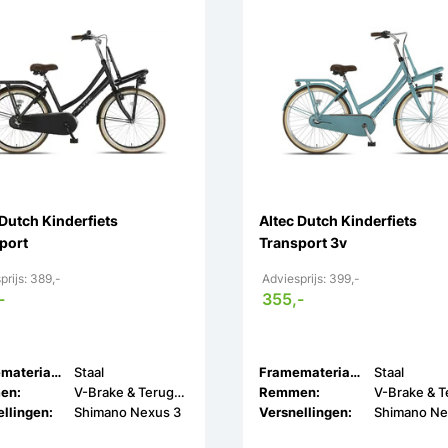
 Dutch Kinderfiets
Altec Dutch Kinderfiets
port
Transport 3v
prijs: 389,-
Adviesprijs: 399,-
-
355,-
Framemateriaal:
Staal
Framemateriaal:
Staal
en:
V-Brake & Terugtrap
Remmen:
llingen:
Shimano Nexus 3
Versnellingen:
Shimano Ne