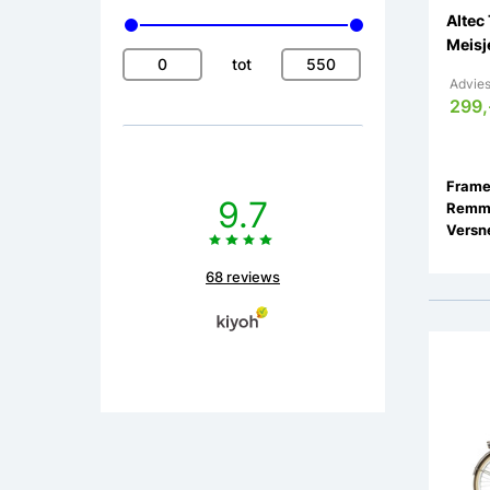
Altec
Meisj
tot
Advies
299,
9.7
Remm
68 reviews