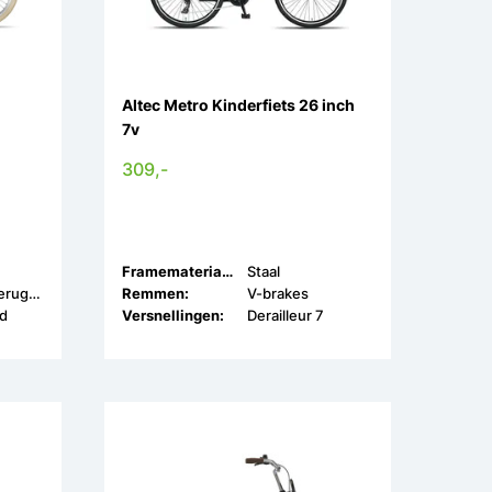
Altec Metro Kinderfiets 26 inch
7v
309,-
Framemateriaal:
Staal
V-Brake & Terugtrap
Remmen:
V-brakes
ed
Versnellingen:
Derailleur 7