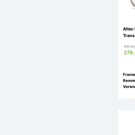
Altec
Trans
Advies
279,
Remm
Versne