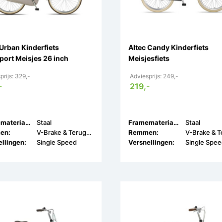
 Urban Kinderfiets
Altec Candy Kinderfiets
port Meisjes 26 inch
Meisjesfiets
prijs: 329,-
Adviesprijs: 249,-
-
219,-
Framemateriaal:
Staal
Framemateriaal:
Staal
en:
V-Brake & Terugtrap
Remmen:
llingen:
Single Speed
Versnellingen:
Single Spe