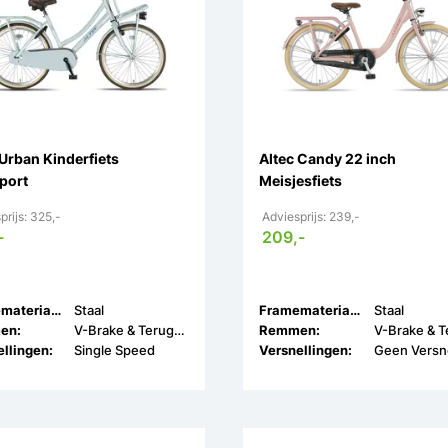
 Urban Kinderfiets
Altec Candy 22 inch
port
Meisjesfiets
prijs: 325,-
Adviesprijs: 239,-
-
209,-
Framemateriaal:
Staal
Framemateriaal:
Staal
en:
V-Brake & Terugtrap
Remmen:
llingen:
Single Speed
Versnellingen: