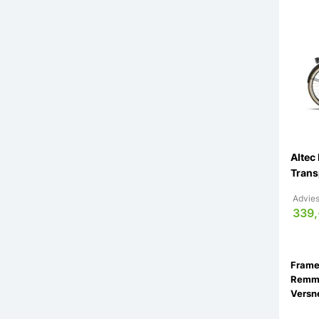
Altec
Trans
Advies
339,
Remm
Versne