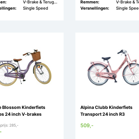
en:
V-Brake & Terugtrap
Remmen:
llingen:
Single Speed
Versnellingen:
Single Spe
e Blossom Kinderfiets
Alpina Clubb Kinderfiets
es 24 inch V-brakes
Transport 24 inch R3
509,-
prijs: 285,-
-