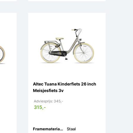
Altec Tuana Kinderfiets 26 inch
Meisjesfiets 3v
Adviesprijs: 345,-
315,-
Framemateriaal:
Staal