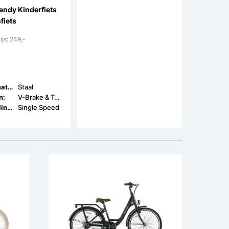
andy Kinderfiets
Altec Urban Kinderfiets
fiets
Transport
ijs: 249,-
Adviesprijs: 325,-
275,-
Framemateriaal:
Staal
Framemateriaal:
Staal
n:
V-Brake & Terugtrap
Remmen:
V-Brake & Terugtrap
Versnellingen:
Single Speed
Versnellingen:
Single Speed