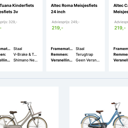
 Tuana Kinderfiets
Altec Roma Meisjesfiets
Altec C
esfiets 3v
24 inch
Meisjes
prijs: 329,-
Adviesprijs: 249,-
Adviespr
-
219,-
219,-
Framemateriaal:
Staal
Framemateriaal:
Staal
en:
V-Brake & Terugtrap
Remmen:
Terugtrap
Remme
Versnellingen:
Shimano Nexus 3
Versnellingen:
Geen Versnellingen