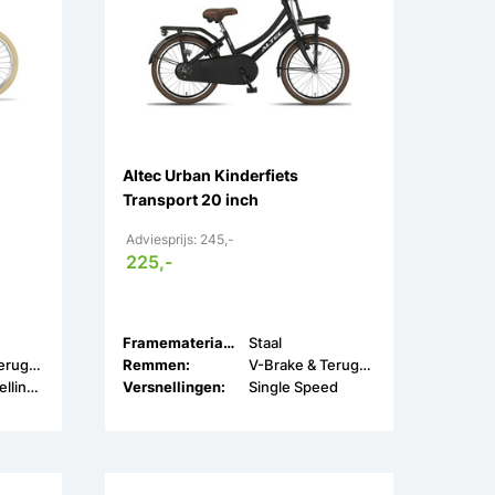
Altec Urban Kinderfiets
Transport 20 inch
Adviesprijs: 245,-
225,-
Framemateriaal:
Staal
V-Brake & Terugtrap
Remmen:
V-Brake & Terugtrap
Geen Versnellingen
Versnellingen:
Single Speed