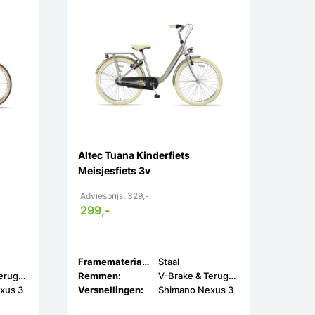
Altec Tuana Kinderfiets
Meisjesfiets 3v
Adviesprijs: 329,-
299,-
Framemateriaal:
Staal
V-Brake & Terugtrap
Remmen:
V-Brake & Terugtrap
xus 3
Versnellingen:
Shimano Nexus 3