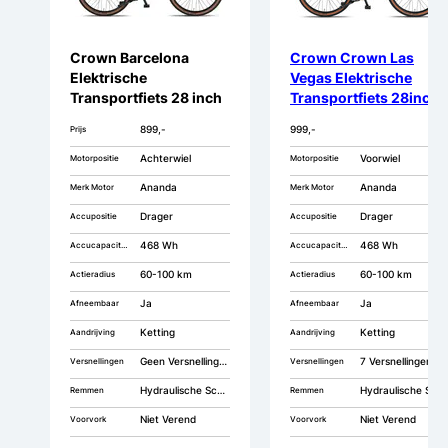
Crown Barcelona
Crown Crown Las
Elektrische
Vegas Elektrische
Transportfiets 28 inch
Transportfiets 28inch
57cm
7v
899,-
999,-
Prijs
Achterwiel
Voorwiel
Motorpositie
Motorpositie
Ananda
Ananda
Merk Motor
Merk Motor
Drager
Drager
Accupositie
Accupositie
468 Wh
468 Wh
Accucapaciteit
Accucapaciteit
60-100 km
60-100 km
Actieradius
Actieradius
Ja
Ja
Afneembaar
Afneembaar
Ketting
Ketting
Aandrijving
Aandrijving
Geen Versnellingen
7 Versnellingen
Versnellingen
Versnellingen
Hydraulische Schijfremmen
Hydraulische Schijfremmen
Remmen
Remmen
Niet Verend
Niet Verend
Voorvork
Voorvork