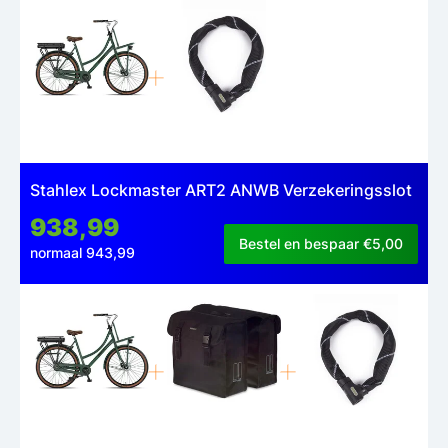
Stahlex Lockmaster ART2 ANWB Verzekeringsslot
938,99
Bestel en bespaar €5,00
normaal 943,99