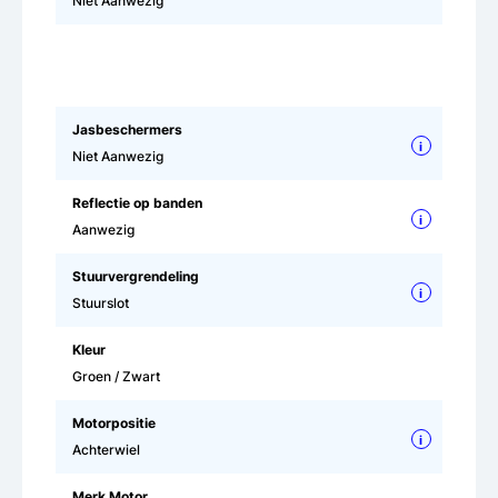
Niet Aanwezig
Jasbeschermers
i
Niet Aanwezig
Reflectie op banden
i
Aanwezig
Stuurvergrendeling
i
Stuurslot
Kleur
Groen / Zwart
Motorpositie
i
Achterwiel
Merk Motor