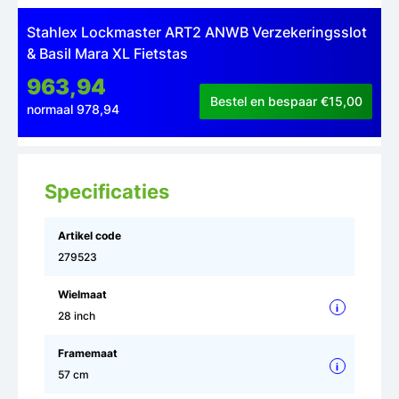
Stahlex Lockmaster ART2 ANWB Verzekeringsslot
& Basil Mara XL Fietstas
963,94
Bestel en bespaar €15,00
normaal 978,94
Specificaties
Artikel code
279523
Wielmaat
i
28 inch
Framemaat
i
57 cm