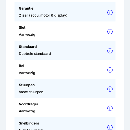
Garantie
i
2 jaar (accu, motor & display)
Slot
i
Aanwezig
Standaard
i
Dubbele standaard
Bel
i
Aanwezig
Stuurpen
i
Vaste stuurpen
Voordrager
i
Aanwezig
Snelbinders
i