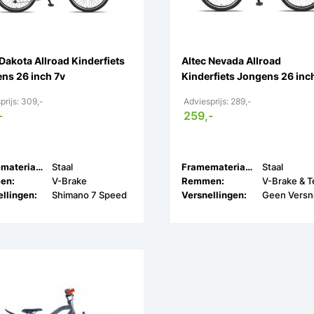
 Dakota Allroad Kinderfiets
Altec Nevada Allroad
ns 26 inch 7v
Kinderfiets Jongens 26 inc
prijs: 309,-
Adviesprijs: 289,-
-
259,-
Framemateriaal:
Staal
Framemateriaal:
Staal
en:
V-Brake
Remmen:
llingen:
Shimano 7 Speed
Versnellingen: