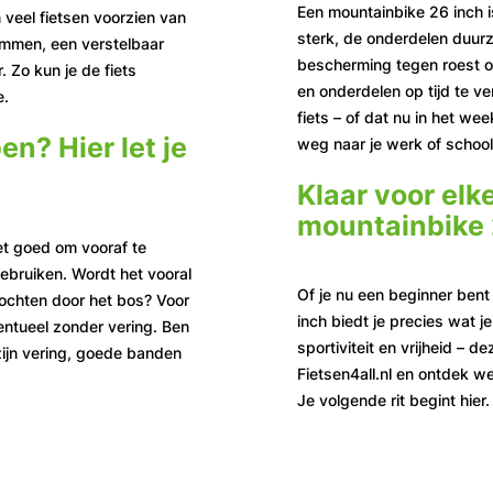
Een mountainbike 26 inch 
n veel fietsen voorzien van
sterk, de onderdelen duurz
emmen, een verstelbaar
bescherming tegen roest of
 Zo kun je de fiets
en onderdelen op tijd te ve
e.
fiets – of dat nu in het wee
n? Hier let je
weg naar je werk of school
Klaar voor elk
mountainbike 
et goed om vooraf te
ebruiken. Wordt het vooral
Of je nu een beginner bent 
 tochten door het bos? Voor
inch biedt je precies wat je
ventueel zonder vering. Ben
sportiviteit en vrijheid – d
 zijn vering, goede banden
Fietsen4all.nl en ontdek we
Je volgende rit begint hier.