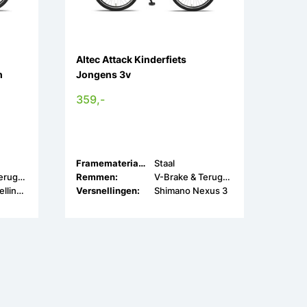
Altec Attack Kinderfiets
h
Jongens 3v
359,-
Framemateriaal:
Staal
V-Brake & Terugtrap
Remmen:
V-Brake & Terugtrap
Geen Versnellingen
Versnellingen:
Shimano Nexus 3