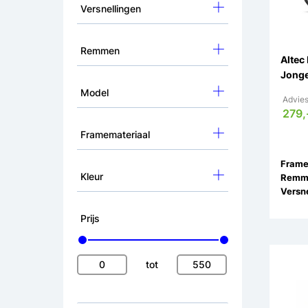
Versnellingen
Remmen
Altec
Jonge
Model
Advies
279,
Framemateriaal
Kleur
Remm
Versne
Prijs
tot