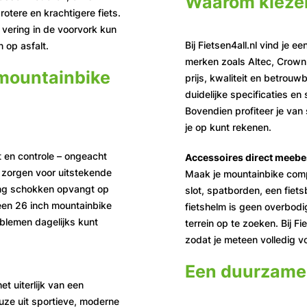
Waarom kiezen
rotere en krachtigere fiets.
 vering in de voorvork kun
Bij Fietsen4all.nl vind je 
n op asfalt.
merken zoals Altec, Crown
mountainbike
prijs, kwaliteit en betrouw
duidelijke specificaties en 
Bovendien profiteer je van 
je op kunt rekenen.
it en controle – ongeacht
Accessoires direct meebe
l zorgen voor uitstekende
Maak je mountainbike comp
ring schokken opvangt op
slot, spatborden, een fiet
een 26 inch mountainbike
fietshelm is geen overbodig
blemen dagelijks kunt
terrein op te zoeken. Bij Fi
zodat je meteen volledig v
Een duurzame 
et uiterlijk van een
uze uit sportieve, moderne