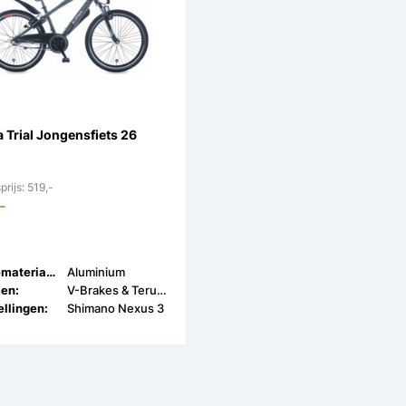
a Trial Jongensfiets 26
prijs: 519,-
-
Framemateriaal:
Aluminium
en:
V-Brakes & Terugtrap
llingen:
Shimano Nexus 3