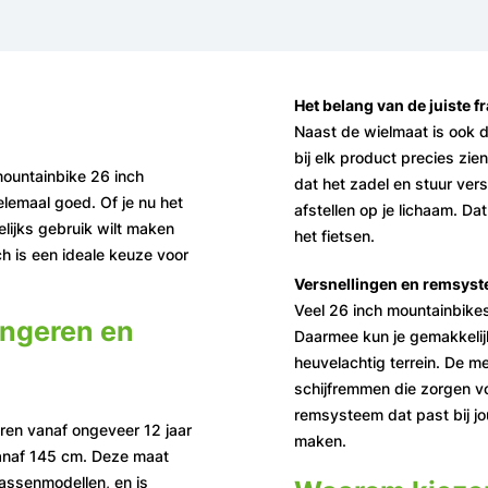
Het belang van de juiste 
Naast de wielmaat is ook de
bij elk product precies zie
mountainbike 26 inch
dat het zadel en stuur vers
elemaal goed. Of je nu het
afstellen op je lichaam. Da
elijks gebruik wilt maken
het fietsen.
ch is een ideale keuze voor
Versnellingen en remsys
Veel 26 inch mountainbikes 
ongeren en
Daarmee kun je gemakkelij
heuvelachtig terrein. De m
schijfremmen die zorgen vo
remsysteem dat past bij jou
eren vanaf ongeveer 12 jaar
maken.
anaf 145 cm. Deze maat
assenmodellen, en is