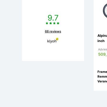
9.7
68 reviews
Alpin
inch
Advies
509,
Remm
Versne