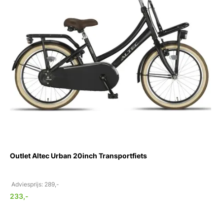
Outlet Altec Urban 20inch Transportfiets
Adviesprijs: 289,-
233,-