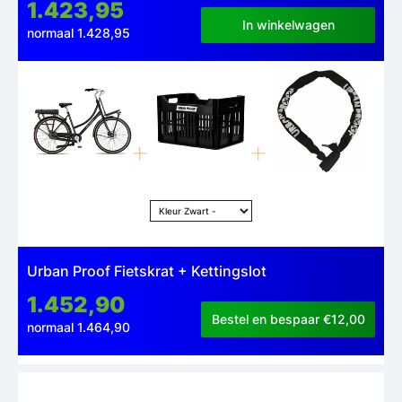
1.423,95
In winkelwagen
normaal 1.428,95
Urban Proof Fietskrat + Kettingslot
1.452,90
Bestel en bespaar €12,00
normaal 1.464,90