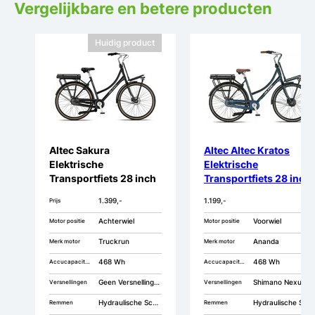
Vergelijkbare en betere producten
Huidig product
Altec Sakura
Altec Altec Kratos
Elektrische
Elektrische
Transportfiets 28 inch
Transportfiets 28 inch
Hydraulische Schijfrem
Hydraulische Schijfre
1.399,-
1.199,-
Prijs
53cm
53cm 7v
Achterwiel
Voorwiel
Motor positie
Motor positie
Truckrun
Ananda
Merk motor
Merk motor
468 Wh
468 Wh
Accucapaciteit
Accucapaciteit
Geen Versnellingen
Shimano Nexus 7
Versnellingen
Versnellingen
Hydraulische Schijfrem
Hydraulische Schijfrem
Remmen
Remmen