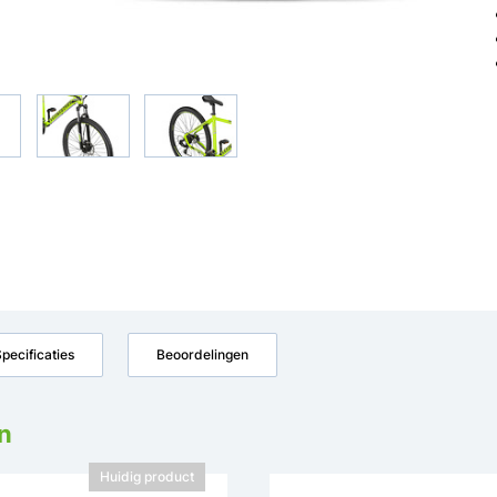
pecificaties
Beoordelingen
n
Huidig product