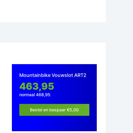
Mountainbike Vouwslot ART2
463,95
normaal 468,95
Bestel en bespaar €5,00