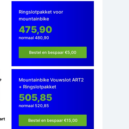
Ringslotpakket voor
mountainbike
475,90
normaal 480,90
Bestel en bespaar €5,00
Mountainbike Vouwslot ART2
+ Ringslotpakket
505,85
normaal 520,85
art
Bestel en bespaar €15,00