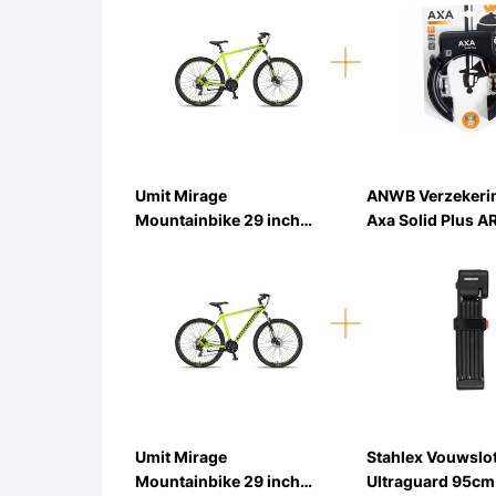
21v
Umit Mirage
ANWB Verzekeri
Mountainbike 29 inch
Axa Solid Plus A
50cm Hydraulische Rem
Ringslot
21v
Umit Mirage
Stahlex Vouwslo
Mountainbike 29 inch
Ultraguard 95cm