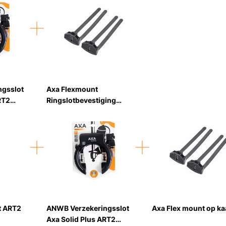
ngsslot
Axa Flexmount
RT2
Ringslotbevestiging
*Ringslotpakket*
t ART2
ANWB Verzekeringsslot
Axa Flex mount op ka
Axa Solid Plus ART2