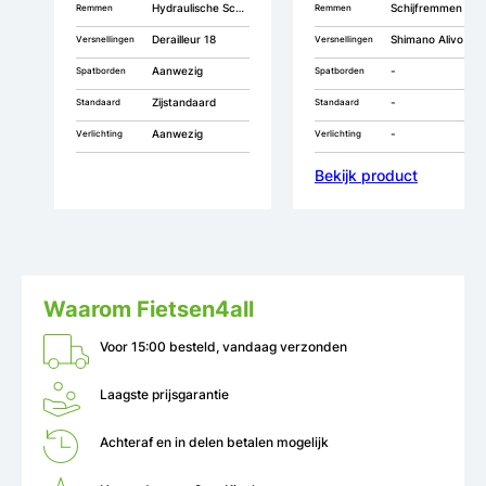
Hydraulische Schijfremmen
Schijfremmen
Remmen
Remmen
Derailleur 18
Shimano Alivo 9
Versnellingen
Versnellingen
Aanwezig
-
Spatborden
Spatborden
Zijstandaard
-
Standaard
Standaard
Aanwezig
-
Verlichting
Verlichting
Bekijk product
Waarom Fietsen4all
Voor 15:00 besteld, vandaag verzonden
Laagste prijsgarantie
Achteraf en in delen betalen mogelijk