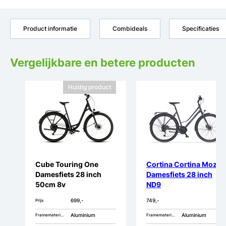
Product informatie
Combideals
Specificaties
Vergelijkbare en betere producten
Huidig product
Cube Touring One
Cortina Cortina Mozzo
Damesfiets 28 inch
Damesfiets 28 inch
50cm 8v
ND9
699,-
749,-
Prijs
Aluminium
Aluminium
Framemateriaal
Framemateriaal