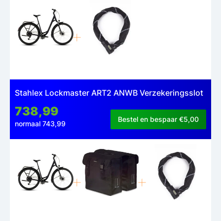
Stahlex Lockmaster ART2 ANWB Verzekeringsslot
738,99
Bestel en bespaar €5,00
normaal 743,99