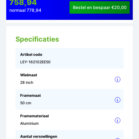
758,94
Bestel en bespaar €20,00
normaal 778,94
Specificaties
Artikel code
LEY-162102EE50
Wielmaat
i
28 inch
Framemaat
i
50 cm
Framemateriaal
i
Aluminium
Aantal versnellingen