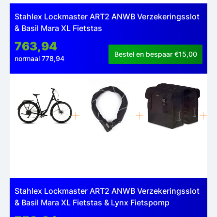
Stahlex Lockmaster ART2 ANWB Verzekeringsslot
& Basil Mara XL Fietstas
763,94
Bestel en bespaar €15,00
normaal 778,94
Stahlex Lockmaster ART2 ANWB Verzekeringsslot
& Basil Mara XL Fietstas & Lynx Fietspomp