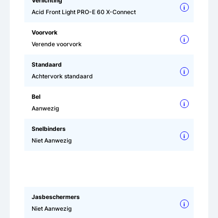
Verlichting
i
Acid Front Light PRO-E 60 X-Connect
Voorvork
i
Verende voorvork
Standaard
i
Achtervork standaard
Bel
i
Aanwezig
Snelbinders
i
Niet Aanwezig
Jasbeschermers
i
Niet Aanwezig