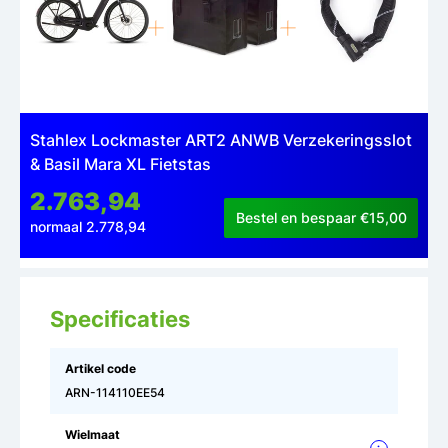
Stahlex Lockmaster ART2 ANWB Verzekeringsslot
& Basil Mara XL Fietstas
2.763,94
Bestel en bespaar €15,00
normaal 2.778,94
Specificaties
Artikel code
ARN-114110EE54
Wielmaat