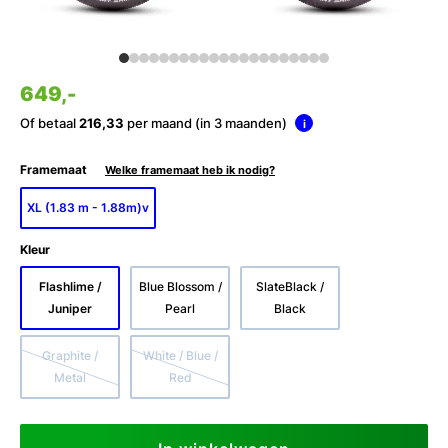
649,-
Of betaal
216,33
per maand (in 3 maanden)
i
Framemaat
Welke framemaat heb ik nodig?
XL (1.83 m - 1.88m)v
Kleur
Flashlime /
Blue Blossom /
SlateBlack /
Juniper
Pearl
Black
Graphite /
White / Blue /
Metal
Red