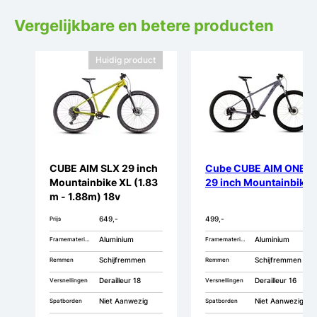
Vergelijkbare en betere producten
Huidig product
CUBE AIM SLX 29 inch
Cube CUBE AIM ONE
Mountainbike XL (1.83
29 inch Mountainbike
m - 1.88m) 18v
649,-
499,-
Prijs
Aluminium
Aluminium
Framemateriaal
Framemateriaal
Schijfremmen
Schijfremmen
Remmen
Remmen
Derailleur 18
Derailleur 16
Versnellingen
Versnellingen
Niet Aanwezig
Niet Aanwezig
Spatborden
Spatborden