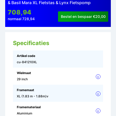
& Basil Mara XL Fietstas & Lynx Fietspomp
708,94
Bestel en bespaar €20,00
normaal 728,94
Specificaties
Artikel code
cu-841210XL
Wielmaat
i
29 inch
Framemaat
i
XL (1.83 m - 1.88m)v
Framemateriaal
i
Aluminium