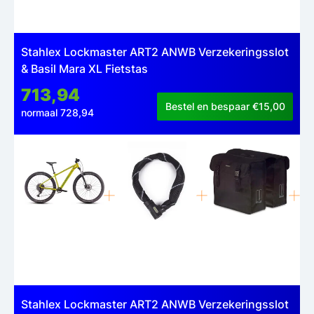
Stahlex Lockmaster ART2 ANWB Verzekeringsslot
& Basil Mara XL Fietstas
713,94
Bestel en bespaar €15,00
normaal 728,94
Stahlex Lockmaster ART2 ANWB Verzekeringsslot