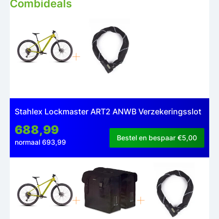
Combideals
Stahlex Lockmaster ART2 ANWB Verzekeringsslot
688,99
Bestel en bespaar €5,00
normaal 693,99