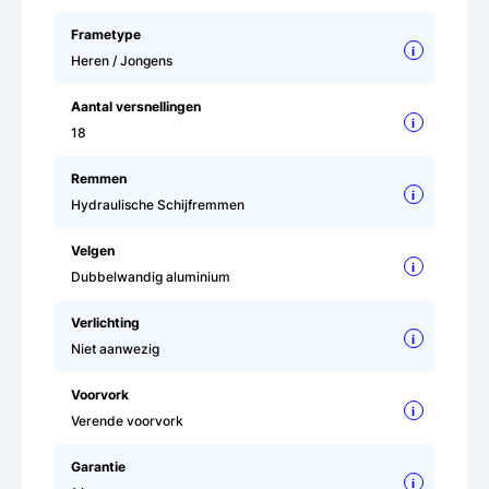
Frametype
i
Heren / Jongens
Aantal versnellingen
i
18
Remmen
i
Hydraulische Schijfremmen
Velgen
i
Dubbelwandig aluminium
Verlichting
i
Niet aanwezig
Voorvork
i
Verende voorvork
Garantie
i