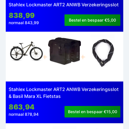
Stahlex Lockmaster ART2 ANWB Verzekeringsslot
838,99
Bestel en bespaar €5,00
normaal 843,99
Stahlex Lockmaster ART2 ANWB Verzekeringsslot
& Basil Mara XL Fietstas
863,94
Bestel en bespaar €15,00
normaal 878,94