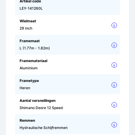
Artikel code
LEY-141260L
Wielmaat
i
29 inch
Framemaat
i
L (1.77m - 1.82m)
Framemateriaal
i
Aluminium
Frametype
i
Heren
Aantal versnellingen
i
Shimano Deore 12 Speed
Remmen
i
Hydraulische Schijfremmen