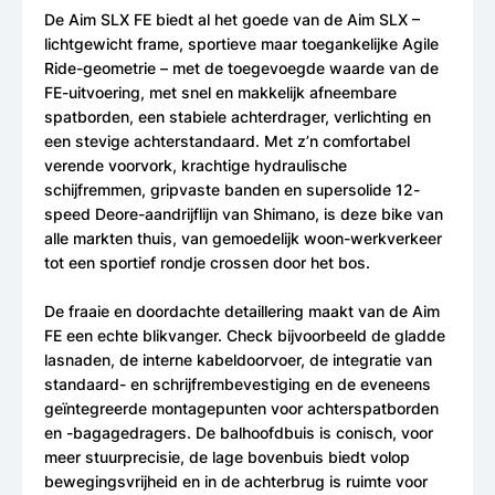
De Aim SLX FE biedt al het goede van de Aim SLX –
lichtgewicht frame, sportieve maar toegankelijke Agile
Ride-geometrie – met de toegevoegde waarde van de
FE-uitvoering, met snel en makkelijk afneembare
spatborden, een stabiele achterdrager, verlichting en
een stevige achterstandaard. Met z’n comfortabel
verende voorvork, krachtige hydraulische
schijfremmen, gripvaste banden en supersolide 12-
speed Deore-aandrijflijn van Shimano, is deze bike van
alle markten thuis, van gemoedelijk woon-werkverkeer
tot een sportief rondje crossen door het bos.
De fraaie en doordachte detaillering maakt van de Aim
FE een echte blikvanger. Check bijvoorbeeld de gladde
lasnaden, de interne kabeldoorvoer, de integratie van
standaard- en schrijfrembevestiging en de eveneens
geïntegreerde montagepunten voor achterspatborden
en -bagagedragers. De balhoofdbuis is conisch, voor
meer stuurprecisie, de lage bovenbuis biedt volop
bewegingsvrijheid en in de achterbrug is ruimte voor