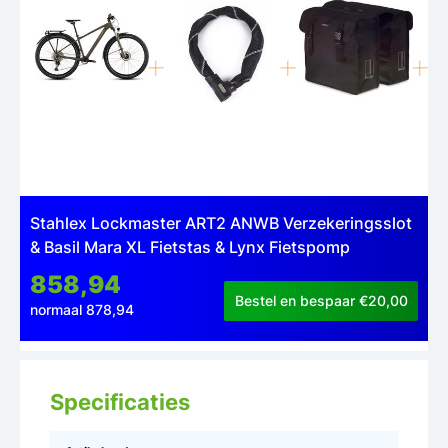
Stahlex Lockmaster ART2 ANWB Verzekeringsslot
& Basil Mara XL Fietstas & Lynx Fietspomp
858,94
Bestel en bespaar €20,00
normaal 878,94
Specificaties