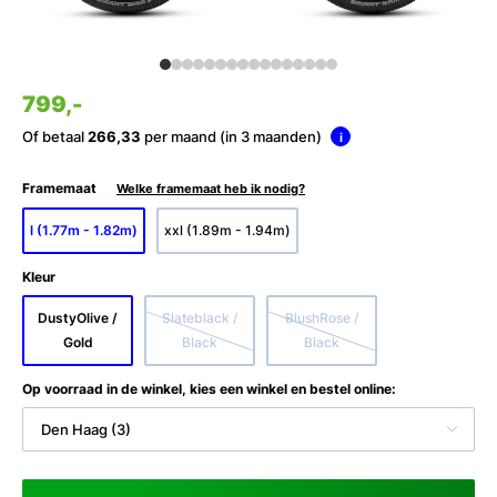
799,-
Of betaal
266,33
per maand (in 3 maanden)
i
Framemaat
Welke framemaat heb ik nodig?
l (1.77m - 1.82m)
xxl (1.89m - 1.94m)
Kleur
DustyOlive /
Slateblack /
BlushRose /
Gold
Black
Black
Op voorraad in de winkel, kies een winkel en bestel online:
Den Haag (3)