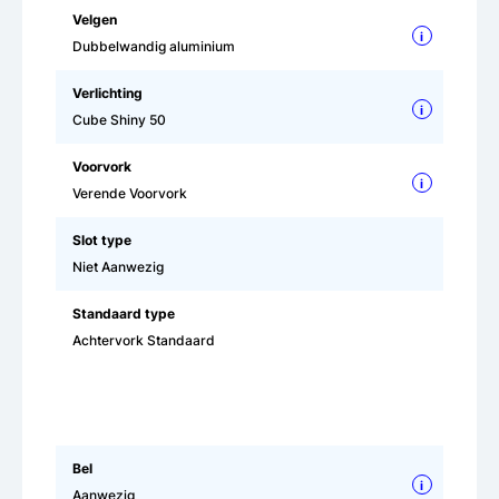
Velgen
i
Dubbelwandig aluminium
Verlichting
i
Cube Shiny 50
Voorvork
i
Verende Voorvork
Slot type
Niet Aanwezig
Standaard type
Achtervork Standaard
Bel
i
Aanwezig