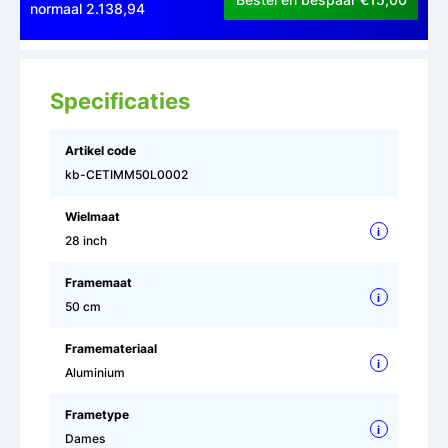
normaal 2.138,94
Specificaties
Artikel code
kb-CETIMM50L0002
Wielmaat
i
28 inch
Framemaat
i
50 cm
Framemateriaal
i
Aluminium
Frametype
i
Dames