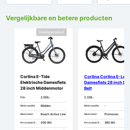
Vergelijkbare en betere producten
Huidig product
Cortina E-Tide
Cortina Cortina E-Lett
Elektrische Damesfiets
Damesfiets 28 inch DB
28 inch Middenmotor
Belt
DB7
2.059,-
2.339,-
Prijs
Midden
-
Motor positie
Motor positie
Bosch Active Line
Promovec
Merk motor
Merk motor
400 Wh
360 Wh
Accucapaciteit
Accucapaciteit