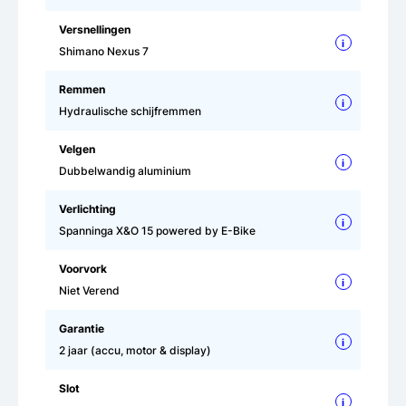
Versnellingen
i
Shimano Nexus 7
Remmen
i
Hydraulische schijfremmen
Velgen
i
Dubbelwandig aluminium
Verlichting
i
Spanninga X&O 15 powered by E-Bike
Voorvork
i
Niet Verend
Garantie
i
2 jaar (accu, motor & display)
Slot
i