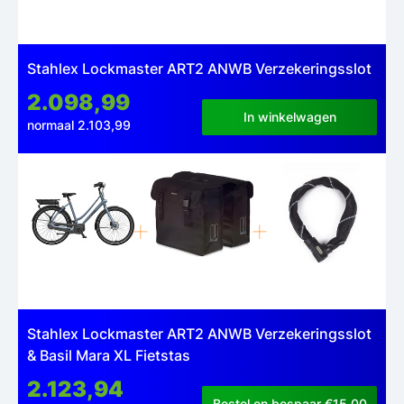
Stahlex Lockmaster ART2 ANWB Verzekeringsslot
2.098,99
In winkelwagen
normaal 2.103,99
Stahlex Lockmaster ART2 ANWB Verzekeringsslot
& Basil Mara XL Fietstas
2.123,94
Bestel en bespaar €15,00