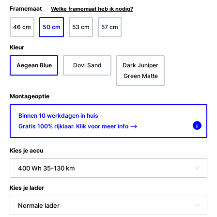
Framemaat
Welke framemaat heb ik nodig?
46 cm
50 cm
53 cm
57 cm
Kleur
Aegean Blue
Dovi Sand
Dark Juniper
Green Matte
Montageoptie
Binnen 10 werkdagen in huis
Gratis 100% rijklaar. Klik voor meer info -->
i
Kies je accu
400 Wh 35-130 km
Kies je lader
Normale lader