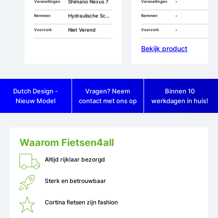
Shimano Nexus 7
-
Versnellingen
Versnellingen
Hydraulische Schijfrem
-
Remmen
Remmen
Niet Verend
-
Voorvork
Voorvork
Bekijk product
Dutch Design -
Vragen? Neem
Binnen 10
Nieuw Model
contact met ons op
werkdagen in huis!
Waarom Fietsen4all
Altijd rijklaar bezorgd
Sterk en betrouwbaar
Cortina fietsen zijn fashion