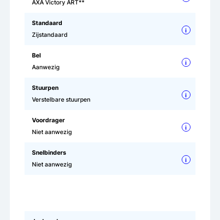
AXA Victory ART**
Standaard
i
Zijstandaard
Bel
i
Aanwezig
Stuurpen
i
Verstelbare stuurpen
Voordrager
i
Niet aanwezig
Snelbinders
i
Niet aanwezig