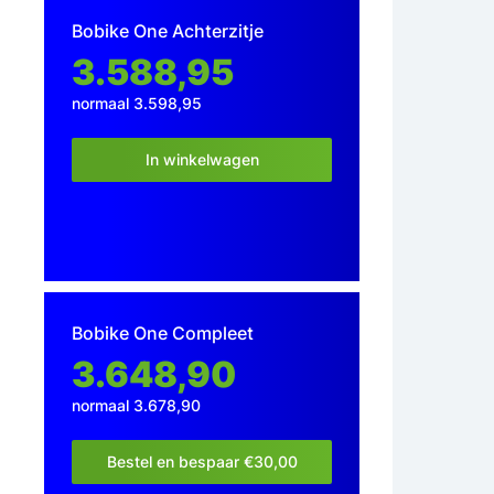
Bobike One Achterzitje
3.588,95
normaal 3.598,95
In winkelwagen
Bobike One Compleet
3.648,90
normaal 3.678,90
Bestel en bespaar €30,00