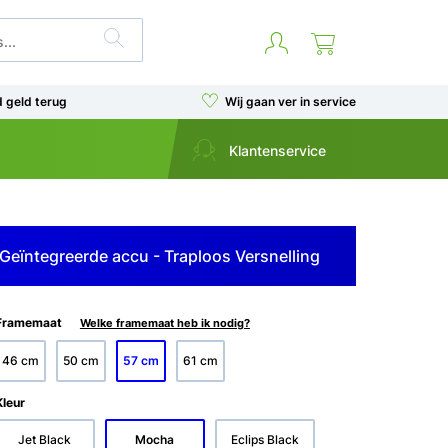
d geld terug
Wij gaan ver in service
Klantenservice
Geïntegreerde accu - Traploos Versnelling
Framemaat
Welke framemaat heb ik nodig?
46 cm
50 cm
57 cm
61 cm
Kleur
Jet Black
Mocha
Eclips Black