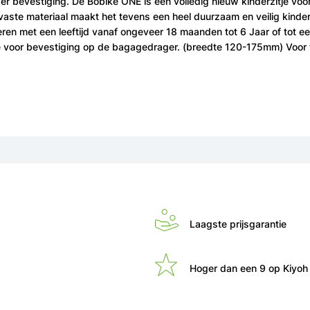
ger bevestiging. De Bobike ONE is een volledig nieuw kinderzitje vo
ste materiaal maakt het tevens een heel duurzaam en veilig kinderz
eren met een leeftijd vanaf ongeveer 18 maanden tot 6 Jaar of tot
e voor bevestiging op de bagagedrager. (breedte 120-175mm) Voor 
Laagste prijsgarantie
Hoger dan een 9 op Kiyoh