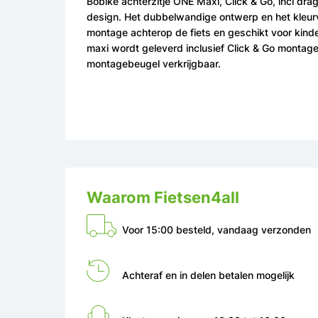
Bobike achterzitje ONE Maxi, Click & Go, incl dra
design. Het dubbelwandige ontwerp en het kleurva
montage achterop de fiets en geschikt voor kind
maxi wordt geleverd inclusief Click & Go montag
montagebeugel verkrijgbaar.
Waarom Fietsen4all
Voor 15:00 besteld, vandaag verzonden
Achteraf en in delen betalen mogelijk