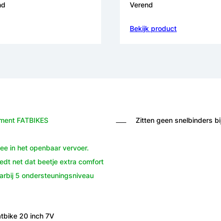
nd
Verend
Bekijk product
egment FATBIKES
Zitten geen snelbinders bi
ee in het openbaar vervoer.
dt net dat beetje extra comfort
arbij 5 ondersteuningsniveau
atbike 20 inch 7V