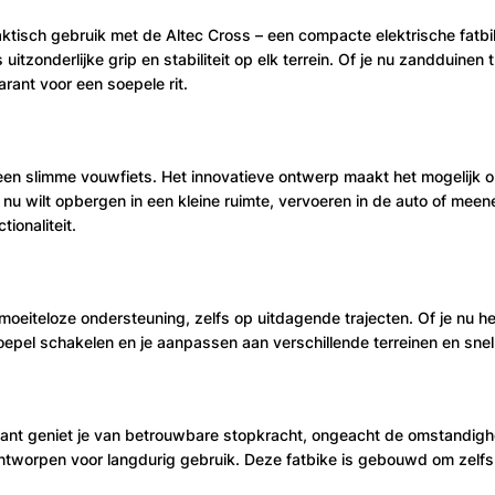
ktisch gebruik met de Altec Cross – een compacte elektrische fatbik
itzonderlijke grip en stabiliteit op elk terrein. Of je nu zandduinen 
rant voor een soepele rit.
s een slimme vouwfiets. Het innovatieve ontwerp maakt het mogelijk 
nu wilt opbergen in een kleine ruimte, vervoeren in de auto of meen
ionaliteit.
moeiteloze ondersteuning, zelfs op uitdagende trajecten. Of je nu heu
soepel schakelen en je aanpassen aan verschillende terreinen en sne
kant geniet je van betrouwbare stopkracht, ongeacht de omstandigh
n ontworpen voor langdurig gebruik. Deze fatbike is gebouwd om zel