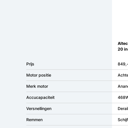
Altec
20 i
Prijs
849,
Motor positie
Achte
Merk motor
Anan
Accucapaciteit
468
Versnellingen
Derai
Remmen
Schi