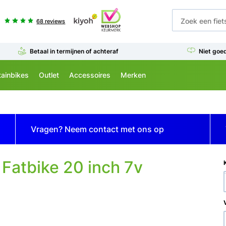
68 reviews
Betaal in termijnen of achteraf
Niet goe
ainbikes
Outlet
Accessoires
Merken
Vragen? Neem contact met ons op
 Fatbike 20 inch 7v