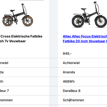
 Cross Elektrische Fatbike
Altec Altec Focus Elektrisc
nch 7v Vouwbaar
Fatbike 20 inch Vouwbaar 
-
949,-
rwiel
Achterwiel
da
Ananda
Wh
468Wh
lleur 7
Derailleur 8
jfremmen
Schijfremmen