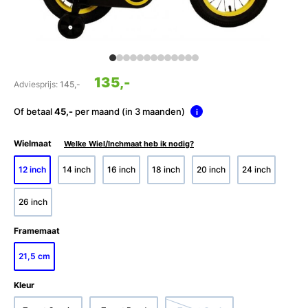
135,-
Adviesprijs:
145,-
Of betaal
45,-
per maand (in 3 maanden)
i
Wielmaat
Welke Wiel/Inchmaat heb ik nodig?
12 inch
14 inch
16 inch
18 inch
20 inch
24 inch
26 inch
Framemaat
21,5 cm
Kleur