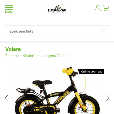
MENU
Betaal in termijnen of achteraf
Volare
Thombike Kinderfiets Jongens 12 inch
Online voorraad