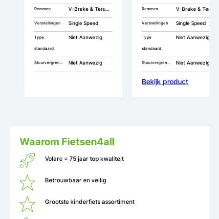
V-Brake & Terugtrap
V-Brake & Terugtrap
Remmen
Remmen
Single Speed
Single Speed
Versnellingen
Versnellingen
Niet Aanwezig
Niet Aanwezig
Type
Type
standaard
standaard
Niet Aanwezig
Niet Aanwezig
Stuurvergrendeling
Stuurvergrendeling
Bekijk product
Waarom Fietsen4all
Volare = 75 jaar top kwaliteit
Betrouwbaar en veilig
Grootste kinderfiets assortiment