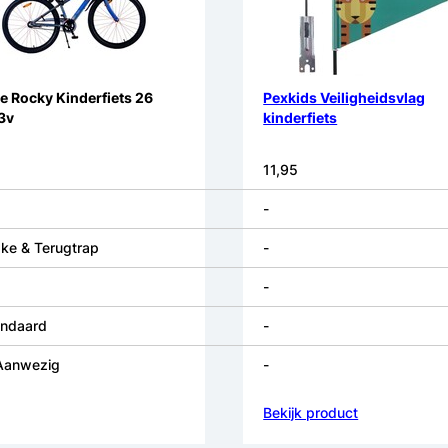
e Rocky Kinderfiets 26
Pexkids Veiligheidsvlag
3v
kinderfiets
11,95
-
ke & Terugtrap
-
-
andaard
-
 Aanwezig
-
Bekijk product