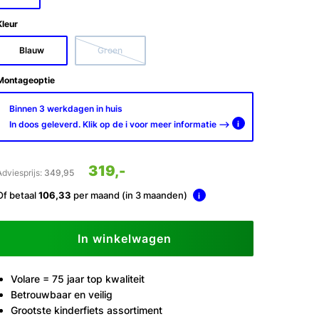
Kleur
Blauw
Groen
Montageoptie
Binnen 3 werkdagen in huis
In doos geleverd. Klik op de i voor meer informatie -->
i
319,-
Adviesprijs:
349,95
Of betaal
106,33
per maand (in 3 maanden)
i
In winkelwagen
Volare = 75 jaar top kwaliteit
Betrouwbaar en veilig
Grootste kinderfiets assortiment