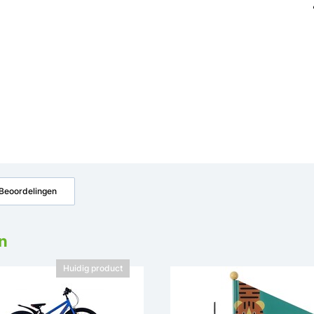
Beoordelingen
n
Huidig product