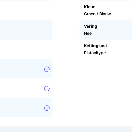
Kleur
Groen / Blauw
Vering
Nee
Kettingkast
Pistooltype
i
i
i