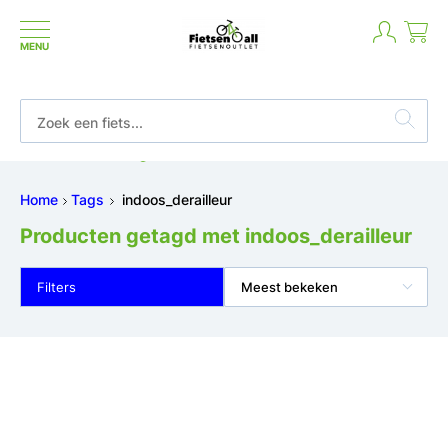
MENU
Niet goed geld terug
teraf
Home
Tags
indoos_derailleur
Producten getagd met indoos_derailleur
Filters
Meest bekeken