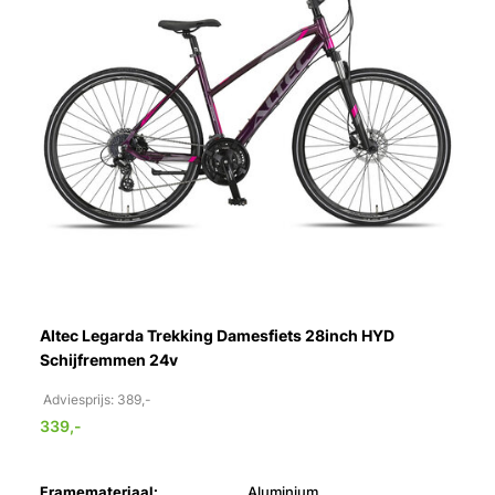
Altec Legarda Trekking Damesfiets 28inch HYD
Schijfremmen 24v
Adviesprijs: 389,-
339,-
Framemateriaal:
Aluminium