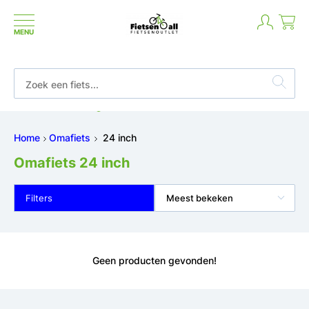
MENU
Betaal in termijnen of achteraf
Home
Omafiets
24 inch
Omafiets 24 inch
Filters
Meest bekeken
Geen producten gevonden!