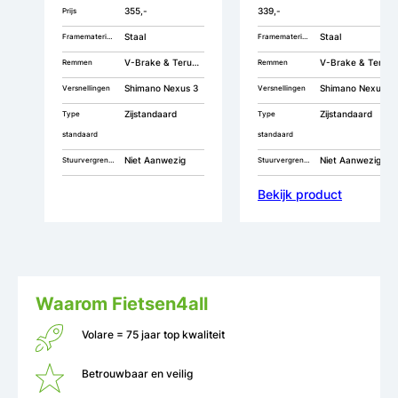
355,-
339,-
Prijs
Staal
Staal
Framemateriaal
Framemateriaal
V-Brake & Terugtrap
V-Brake & Terugtrap
Remmen
Remmen
Shimano Nexus 3
Shimano Nexus 3
Versnellingen
Versnellingen
Zijstandaard
Zijstandaard
Type
Type
standaard
standaard
Niet Aanwezig
Niet Aanwezig
Stuurvergrendeling
Stuurvergrendeling
Bekijk product
Waarom Fietsen4all
Volare = 75 jaar top kwaliteit
Betrouwbaar en veilig