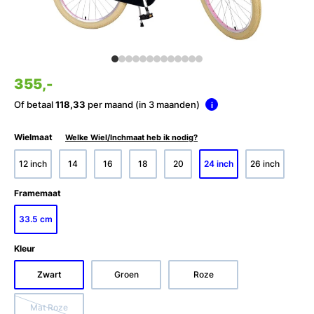
355,-
Of betaal
118,33
per maand (in 3 maanden)
i
Wielmaat
Welke Wiel/Inchmaat heb ik nodig?
12 inch
14
16
18
20
24 inch
26 inch
Framemaat
33.5 cm
Kleur
Zwart
Groen
Roze
Mat Roze