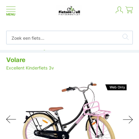
MENU
Betaal in termijnen of achteraf
Volare
Excellent Kinderfiets 3v
Web Only