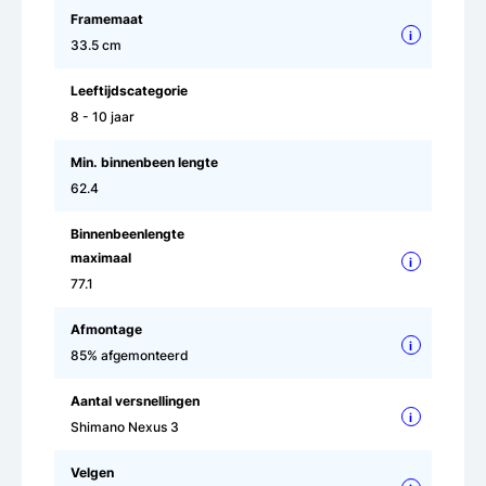
Framemaat
i
33.5 cm
Leeftijdscategorie
8 - 10 jaar
Min. binnenbeen lengte
62.4
Binnenbeenlengte
maximaal
i
77.1
Afmontage
i
85% afgemonteerd
Aantal versnellingen
i
Shimano Nexus 3
Velgen