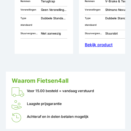
Terugtrap
V-Brake & Terugtrap
Remmen
Remmen
Geen Versnellingen
Shimano Nexus 3
Versnellingen
Versnellingen
Dubbele Standaard
Dubbele Standaard
Type
Type
standaard
standaard
Niet aanwezig
Stuurslot
Stuurvergrendeling
Stuurvergrendeling
Bekijk product
Waarom Fietsen4all
Voor 15.00 besteld = vandaag verstuurd
Laagste prijsgarantie
Achteraf en in delen betalen mogelijk