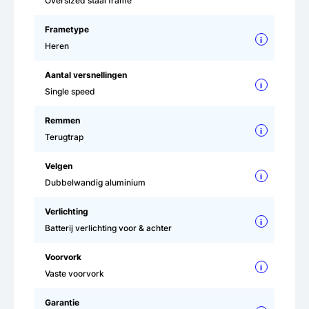
Oversized staal frame
Frametype
i
Heren
Aantal versnellingen
i
Single speed
Remmen
i
Terugtrap
Velgen
i
Dubbelwandig aluminium
Verlichting
i
Batterij verlichting voor & achter
Voorvork
i
Vaste voorvork
Garantie