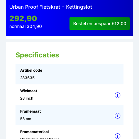
Urban Proof Fietskrat + Kettingslot
292,90
Bestel en bespaar €12,00
normaal 304,90
Specificaties
Artikel code
283635
Wielmaat
i
28 inch
Framemaat
i
53 cm
Framemateriaal
i