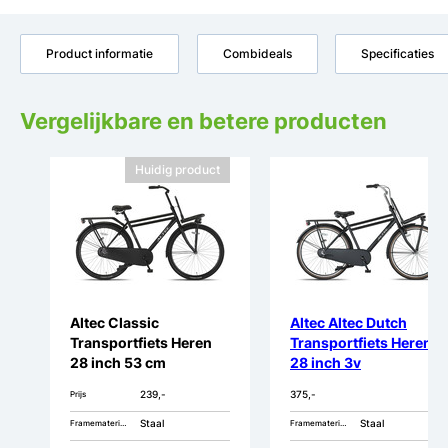
Product informatie
Combideals
Specificaties
Vergelijkbare en betere producten
Huidig product
Altec Classic
Altec Altec Dutch
Transportfiets Heren
Transportfiets Heren
28 inch 53 cm
28 inch 3v
239,-
375,-
Prijs
Staal
Staal
Framemateriaal
Framemateriaal