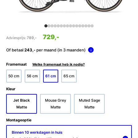
729,-
Adviesprijs:
789,-
Of betaal
243,-
per maand (in 3 maanden)
i
Framemaat
Welke framemaat heb ik nodig?
50 cm
56 cm
61 cm
65 cm
Kleur
Jet Black
Mouse Grey
Muted Sage
Matte
Matte
Matte
Montageoptie
Binnen 10 werkdagen in huis