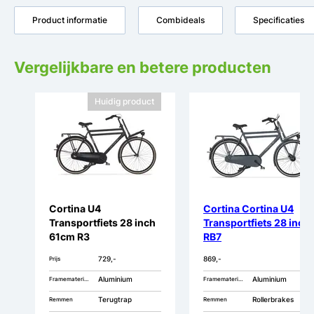
Product informatie
Combideals
Specificaties
Vergelijkbare en betere producten
Huidig product
Cortina U4
Cortina Cortina U4
Transportfiets 28 inch
Transportfiets 28 inch
61cm R3
RB7
729,-
869,-
Prijs
Aluminium
Aluminium
Framemateriaal
Framemateriaal
Terugtrap
Rollerbrakes
Remmen
Remmen