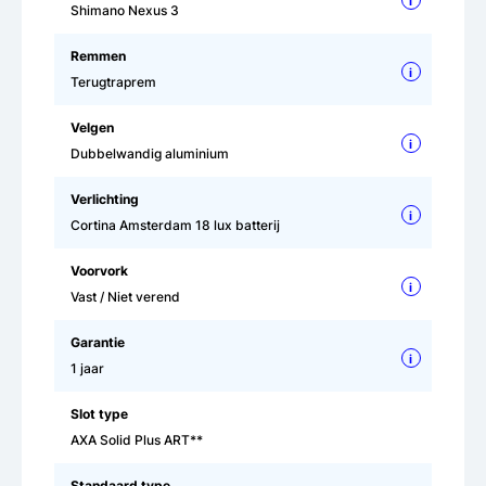
i
Shimano Nexus 3
Remmen
i
Terugtraprem
Velgen
i
Dubbelwandig aluminium
Verlichting
i
Cortina Amsterdam 18 lux batterij
Voorvork
i
Vast / Niet verend
Garantie
i
1 jaar
Slot type
AXA Solid Plus ART**
Standaard type