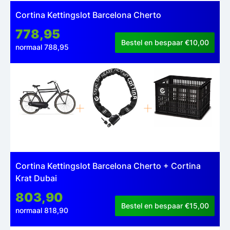
Cortina Kettingslot Barcelona Cherto
778,95
Bestel en bespaar €10,00
normaal 788,95
Cortina Kettingslot Barcelona Cherto + Cortina
Krat Dubai
803,90
Bestel en bespaar €15,00
normaal 818,90