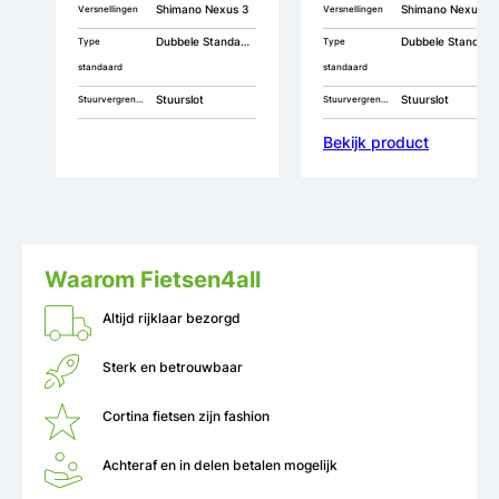
Shimano Nexus 3
Shimano Nexus 7
Versnellingen
Versnellingen
Dubbele Standaard
Dubbele Standaard
Type
Type
standaard
standaard
Stuurslot
Stuurslot
Stuurvergrendeling
Stuurvergrendeling
Bekijk product
Waarom Fietsen4all
Altijd rijklaar bezorgd
Sterk en betrouwbaar
Cortina fietsen zijn fashion
Achteraf en in delen betalen mogelijk