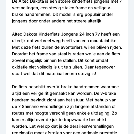
De Altec Dakota is een stoere kinderfiets jongens met 7
versnellingen, een stevig stalen frame en veilige v-
brake handremmen. Dit model is erg populair onder
jongens door onder andere het stoere uiterlijk.
Altec Dakota Kinderfiets Jongens 24 inch 7v heeft een
uiterlijk dat wel veel weg heeft van een mountainbike.
Met deze fiets zullen de avonturiers willen blijven rijden.
Doordat het frame van staal is raden we je aan de fiets
zoveel mogelijk binnen te stallen. Dit komt omdat
oxidatie niet volledig is uit te sluiten. Daar tegenover
staat wel dat dit materiaal enorm stevig is!
De fiets beschikt over V-brake handremmen waarmee
altijd een veilige rit gemaakt kan worden. De v-brake
handrem bevindt zicht aan het stuur. Met behulp van
de 7 Shimano versnellingen zijn langere afstanden of
routes met hoogte verschil geen enkele uitdaging. Zo
kan er altijd over de juiste trapzwaarte beschikt
worden. Let wel op dat je de derailleurversnellingen
regelmatig moet afstellen voor een optimale prestatie.