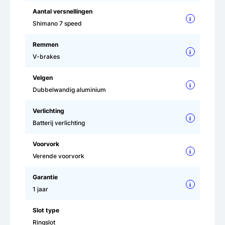
Aantal versnellingen
i
Shimano 7 speed
Remmen
i
V-brakes
Velgen
i
Dubbelwandig aluminium
Verlichting
i
Batterij verlichting
Voorvork
i
Verende voorvork
Garantie
i
1 jaar
Slot type
Ringslot