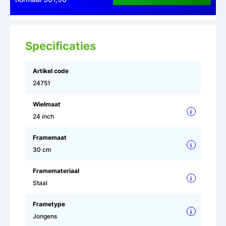
Specificaties
Artikel code
24751
Wielmaat
i
24 inch
Framemaat
i
30 cm
Framemateriaal
i
Staal
Frametype
i
Jongens