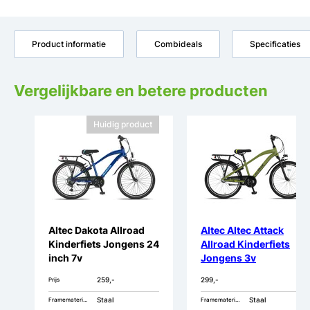
Product informatie
Combideals
Specificaties
Vergelijkbare en betere producten
Huidig product
Altec Dakota Allroad
Altec Altec Attack
Kinderfiets Jongens 24
Allroad Kinderfiets
inch 7v
Jongens 3v
259,-
299,-
Prijs
Staal
Staal
Framemateriaal
Framemateriaal