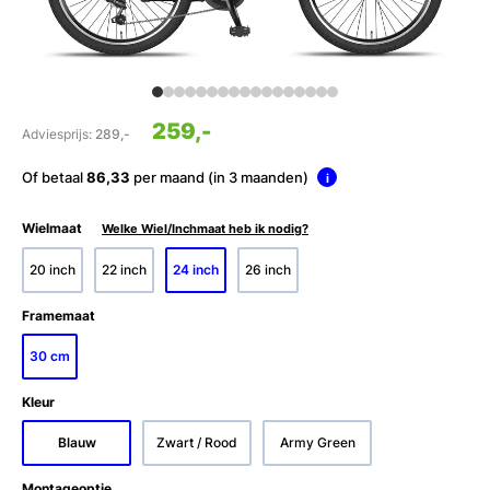
259,-
Adviesprijs:
289,-
Of betaal
86,33
per maand (in 3 maanden)
i
Wielmaat
Welke Wiel/Inchmaat heb ik nodig?
20 inch
22 inch
24 inch
26 inch
Framemaat
30 cm
Kleur
Blauw
Zwart / Rood
Army Green
Montageoptie