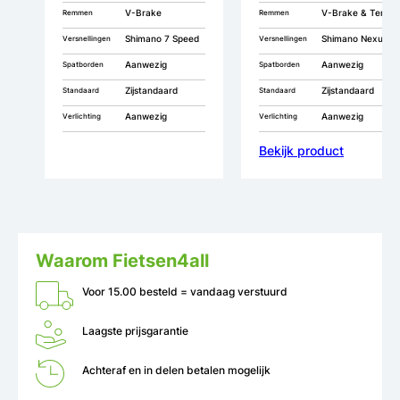
V-Brake
V-Brake & Terugtrap
Remmen
Remmen
Shimano 7 Speed
Shimano Nexus 3
Versnellingen
Versnellingen
Aanwezig
Aanwezig
Spatborden
Spatborden
Zijstandaard
Zijstandaard
Standaard
Standaard
Aanwezig
Aanwezig
Verlichting
Verlichting
Bekijk product
Waarom Fietsen4all
Voor 15.00 besteld = vandaag verstuurd
Laagste prijsgarantie
Achteraf en in delen betalen mogelijk