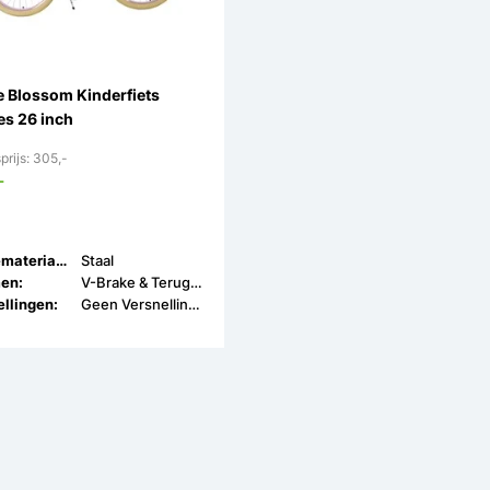
e Blossom Kinderfiets
es 26 inch
prijs: 305,-
-
Framemateriaal:
Staal
en:
V-Brake & Terugtrap
llingen:
Geen Versnellingen