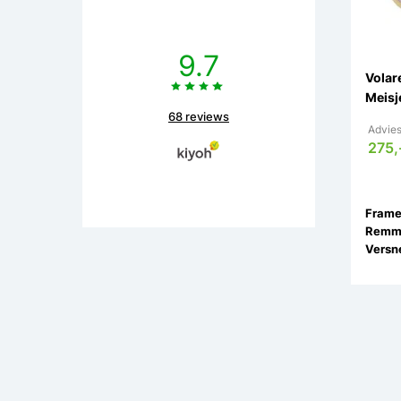
9.7
Volar
Meisj
68 reviews
Advies
275,
Remm
Versne