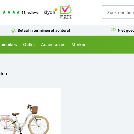
68 reviews
Betaal in termijnen of achteraf
Niet goe
ainbikes
Outlet
Accessoires
Merken
cten