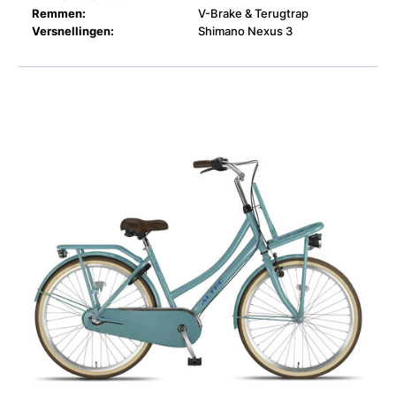
Remmen:
V-Brake & Terugtrap
Versnellingen:
Shimano Nexus 3