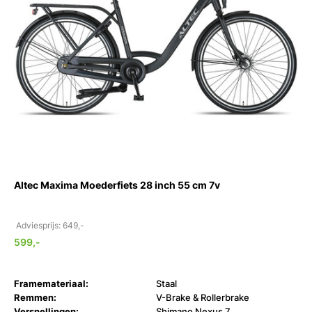
Altec Maxima Moederfiets 28 inch 55 cm 7v
Adviesprijs: 649,-
599,-
Framemateriaal:
Staal
Remmen:
V-Brake & Rollerbrake
Versnellingen:
Shimano Nexus 7