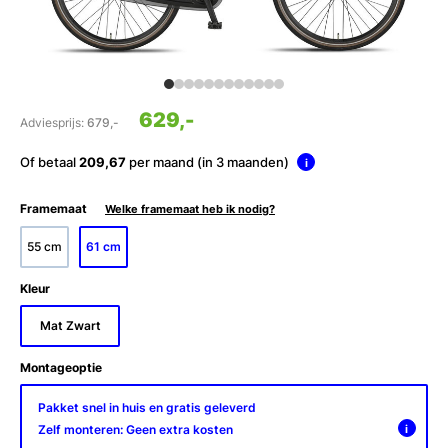
629,-
Adviesprijs:
679,-
Of betaal
209,67
per maand (in 3 maanden)
i
Framemaat
Welke framemaat heb ik nodig?
55 cm
61 cm
Kleur
Mat Zwart
Montageoptie
Pakket snel in huis en gratis geleverd
Zelf monteren: Geen extra kosten
i