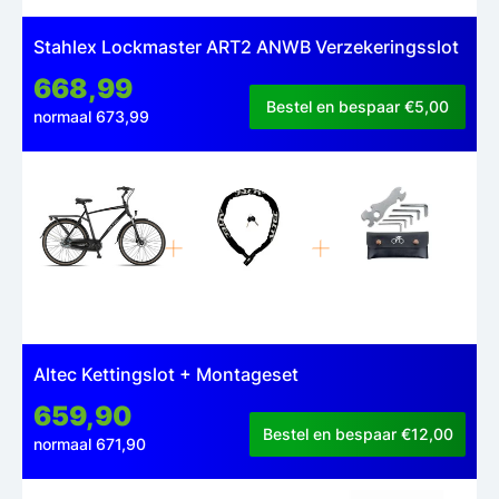
Stahlex Lockmaster ART2 ANWB Verzekeringsslot
668,99
Bestel en bespaar €5,00
normaal 673,99
Altec Kettingslot + Montageset
659,90
Bestel en bespaar €12,00
normaal 671,90