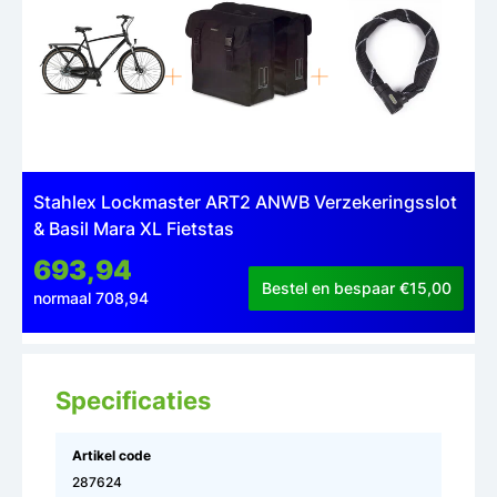
Stahlex Lockmaster ART2 ANWB Verzekeringsslot
& Basil Mara XL Fietstas
693,94
Bestel en bespaar €15,00
normaal 708,94
Specificaties
Artikel code
287624