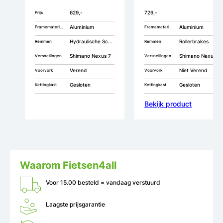
629,-
729,-
Prijs
Aluminium
Aluminium
Framemateriaal
Framemateriaal
Hydraulische Schijfrem
Rollerbrakes
Remmen
Remmen
Shimano Nexus 7
Shimano Nexus 7
Versnellingen
Versnellingen
Verend
Niet Verend
Voorvork
Voorvork
Gesloten
Gesloten
Kettingkast
Kettingkast
Bekijk product
Waarom Fietsen4all
Voor 15.00 besteld = vandaag verstuurd
Laagste prijsgarantie