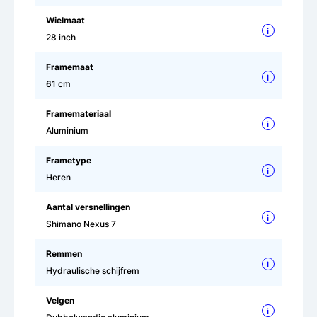
Wielmaat
i
28 inch
Framemaat
i
61 cm
Framemateriaal
i
Aluminium
Frametype
i
Heren
Aantal versnellingen
i
Shimano Nexus 7
Remmen
i
Hydraulische schijfrem
Velgen
i