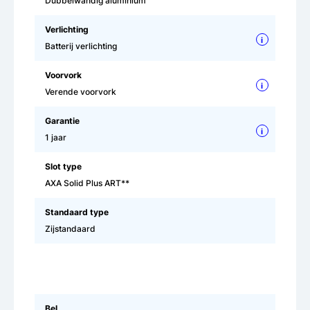
Dubbelwandig aluminium
Verlichting
i
Batterij verlichting
Voorvork
i
Verende voorvork
Garantie
i
1 jaar
Slot type
AXA Solid Plus ART**
Standaard type
Zijstandaard
Bel