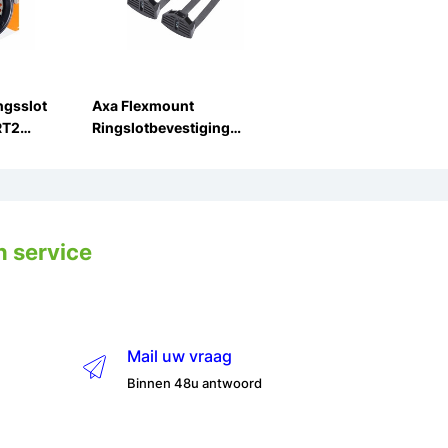
ngsslot
Axa Flexmount
RT2
Ringslotbevestiging
*Ringslotpakket*
n service
Mail uw vraag
Binnen 48u antwoord