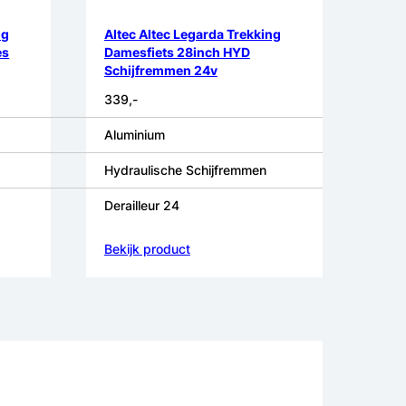
ng
Altec Altec Legarda Trekking
es
Damesfiets 28inch HYD
Schijfremmen 24v
339,-
Aluminium
Hydraulische Schijfremmen
Derailleur 24
Bekijk product