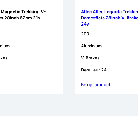
 Magnetic Trekking V-
Altec Altec Legarda Trekki
es 28inch 52cm 21v
Damesfiets 28inch V-Brak
24v
-
299,-
inium
Aluminium
akes
V-Brakes
Derailleur 24
Bekijk product