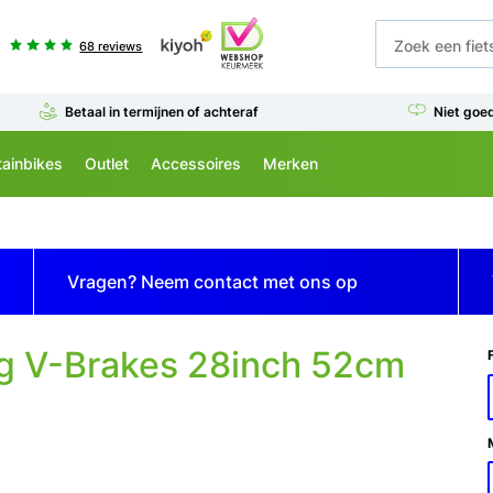
68 reviews
Betaal in termijnen of achteraf
Niet goe
ainbikes
Outlet
Accessoires
Merken
Vragen? Neem
contact
met ons op
g V-Brakes 28inch 52cm