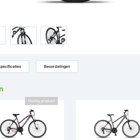
pecificaties
Beoordelingen
n
Huidig product