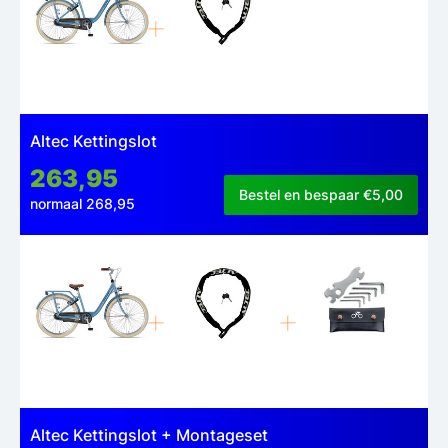
Altec Kettingslot
263,95
Bestel en bespaar €5,00
normaal 268,95
Altec Kettingslot + Montageset