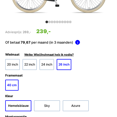
239,-
Adviesprijs:
269,-
Of betaal
79,67
per maand (in 3 maanden)
i
Wielmaat
Welke Wiel/Inchmaat heb ik nodig?
20 inch
22 inch
24 inch
26 inch
Framemaat
40 cm
Kleur
Hemelsblauw
Sky
Azure
Montageoptie