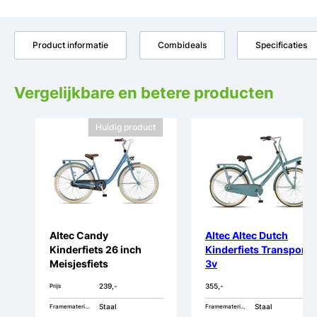
Product informatie
Combideals
Specificaties
Vergelijkbare en betere producten
Huidig product
Altec Candy
Altec Altec Dutch
Kinderfiets 26 inch
Kinderfiets Transport
Meisjesfiets
3v
239,-
355,-
Prijs
Staal
Staal
Framemateriaal
Framemateriaal