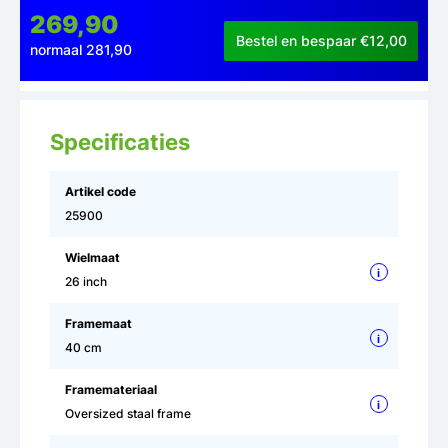
269,90
Bestel en bespaar €12,00
normaal 281,90
Specificaties
Artikel code
25900
Wielmaat
i
26 inch
Framemaat
i
40 cm
Framemateriaal
i
Oversized staal frame