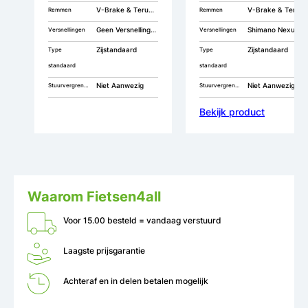
V-Brake & Terugtrap
V-Brake & Terugtrap
Remmen
Remmen
Geen Versnellingen
Shimano Nexus 3
Versnellingen
Versnellingen
Zijstandaard
Zijstandaard
Type
Type
standaard
standaard
Niet Aanwezig
Niet Aanwezig
Stuurvergrendeling
Stuurvergrendeling
Bekijk product
Waarom Fietsen4all
Voor 15.00 besteld = vandaag verstuurd
Laagste prijsgarantie
Achteraf en in delen betalen mogelijk