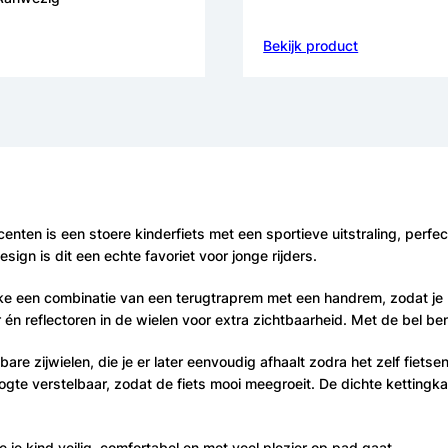
Bekijk product
nten is een stoere kinderfiets met een sportieve uitstraling, perfect
ign is dit een echte favoriet voor jonge rijders.
ke een combinatie van een terugtraprem met een handrem, zodat je 
er én reflectoren in de wielen voor extra zichtbaarheid. Met de bel 
are zijwielen, die je er later eenvoudig afhaalt zodra het zelf fiet
hoogte verstelbaar, zodat de fiets mooi meegroeit. De dichte ketting
je kind veilig, comfortabel en met veel plezier op pad gaat.