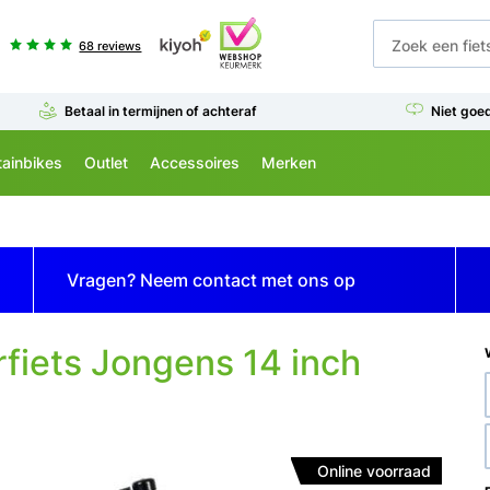
68 reviews
Betaal in termijnen of achteraf
Niet goe
ainbikes
Outlet
Accessoires
Merken
Vragen? Neem contact met ons op
fiets Jongens 14 inch
Online voorraad