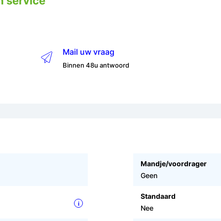
n service
Mail uw vraag
Binnen 48u antwoord
Mandje/voordrager
Geen
Standaard
i
Nee