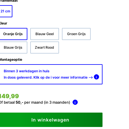
Framemaat
21 cm
Kleur
Oranje Grijs
Blauw Geel
Groen Grijs
Blauw Grijs
Zwart Rood
Montageoptie
Binnen 3 werkdagen in huis
In doos geleverd. Klik op de i voor meer informatie -->
i
149,99
Of betaal
50,-
per maand (in 3 maanden)
i
In winkelwagen