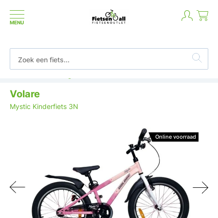
MENU
Betaal in termijnen of achteraf
Volare
Mystic Kinderfiets 3N
Online voorraad