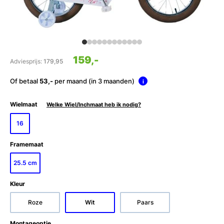
159,-
Adviesprijs:
179,95
Of betaal
53,-
per maand (in 3 maanden)
i
Wielmaat
Welke Wiel/Inchmaat heb ik nodig?
16
Framemaat
25.5 cm
Kleur
Roze
Wit
Paars
Montageoptie