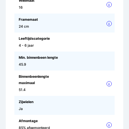
Wielmaat
i
16
Framemaat
i
24 cm
Leeftijdscategorie
4 - 6 jaar
Min. binnenbeen lengte
45.9
Binnenbeenlengte
maximaal
i
51.4
Zijwielen
Ja
Afmontage
i
85% afgemonteerd