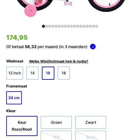
174,95
Of betaal
58,32
per maand (in 3 maanden)
i
Wielmaat
Welke Wiel/Inchmaat heb ik nodig?
12 inch
14
16
18
Framemaat
24 cm
Kleur
Keur
Groen
Zwart
Roze/Rood
Wit
Roze