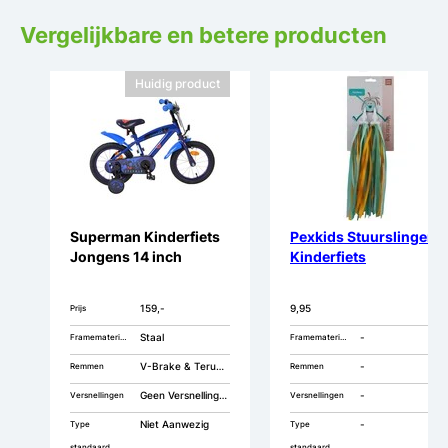
Vergelijkbare en betere producten
Huidig product
Superman Kinderfiets
Pexkids Stuurslingers
Jongens 14 inch
Kinderfiets
159,-
9,95
Prijs
Staal
-
Framemateriaal
Framemateriaal
V-Brake & Terugtrap
-
Remmen
Remmen
Geen Versnellingen
-
Versnellingen
Versnellingen
Niet Aanwezig
-
Type
Type
standaard
standaard