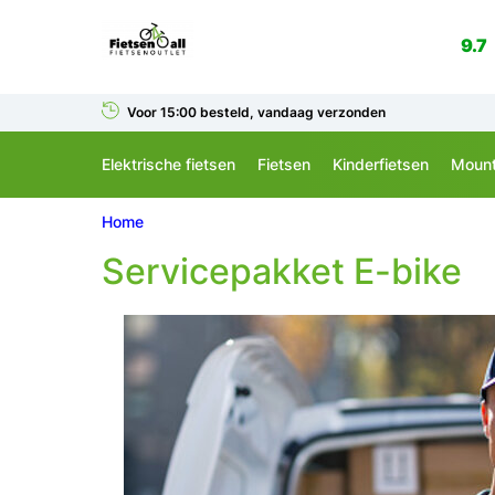
9.7
Voor 15:00 besteld, vandaag verzonden
Elektrische fietsen
Fietsen
Kinderfietsen
Mount
Home
Servicepakket E-bike