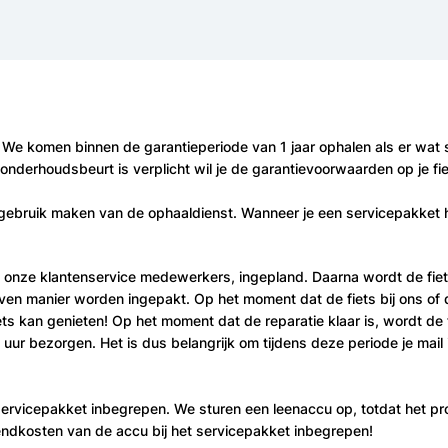
n! We komen binnen de garantieperiode van 1 jaar ophalen als er wat s
e onderhoudsbeurt is verplicht wil je de garantievoorwaarden op je f
gebruik maken van de ophaaldienst. Wanneer je een servicepakket he
 onze klantenservice medewerkers, ingepland. Daarna wordt de fiets
 manier worden ingepakt. Op het moment dat de fiets bij ons of de l
iets kan genieten! Op het moment dat de reparatie klaar is, wordt d
 uur bezorgen. Het is dus belangrijk om tijdens deze periode je ma
et servicepakket inbegrepen. We sturen een leenaccu op, totdat het p
endkosten van de accu bij het servicepakket inbegrepen!