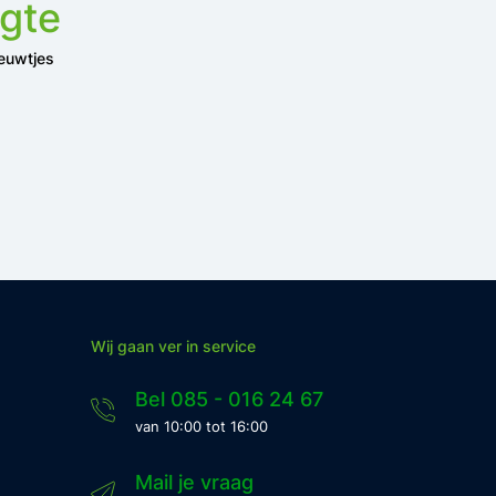
ogte
ieuwtjes
Wij gaan ver in service
Bel 085 - 016 24 67
van 10:00 tot 16:00
Mail je vraag