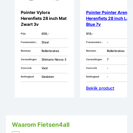
Pointer Vylora
Pointer Pointer Arena
Herenfiets 28 inch Mat
Herenfiets 28 inch Lav
Zwart 3v
Blue 7v
659,-
919,-
Prijs
Staal
-
Framemateriaal
Framemateriaal
Rollerbrakes
Rollerbrakes
Remmen
Remmen
Shimano Nexus 3
7
Versnellingen
Versnellingen
Vast
-
Voorvork
Voorvork
Gesloten
-
Kettingkast
Kettingkast
Bekijk product
Waarom Fietsen4all