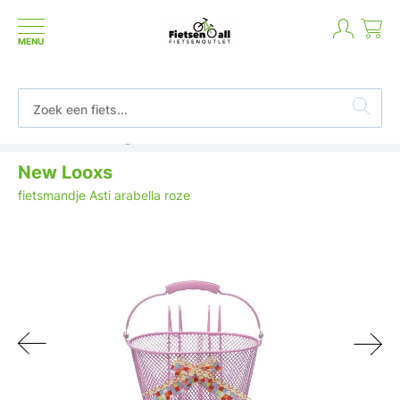
MENU
Betaal in termijnen of achteraf
New Looxs
fietsmandje Asti arabella roze