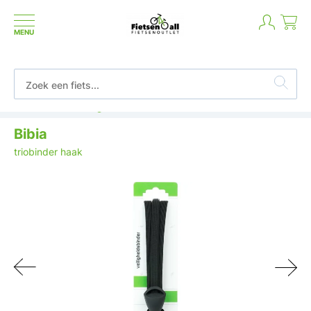
MENU
Betaal in termijnen of achteraf
Bibia
triobinder haak