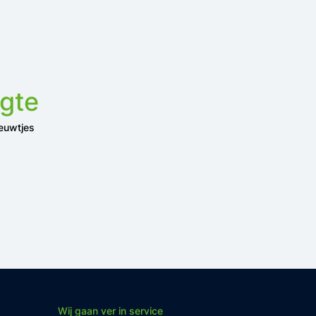
ogte
ieuwtjes
Wij gaan ver in service