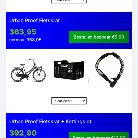
Urban Proof Fietskrat
363,95
Bestel en bespaar €5,00
normaal 368,95
Urban Proof Fietskrat + Kettingslot
392,90
Bestel en bespaar €12,00