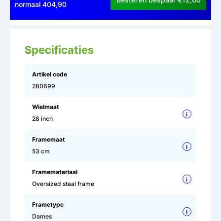
normaal 404,90
Specificaties
Artikel code
280699
Wielmaat
i
28 inch
Framemaat
i
53 cm
Framemateriaal
i
Oversized staal frame
Frametype
i
Dames