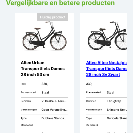
Vergelijkbare en betere producten
Huidig product
Altec Urban
Altec Altec Nostalgia
Transportfiets Dames
Transportfiets Dames
28 inch 53 cm
28 inch 3v Zwart
339,-
339,-
Prijs
Staal
Staal
Framemateriaal
Framemateriaal
V-Brake & Terugtrap
Terugtrap
Remmen
Remmen
Geen Versnellingen
Shimano Nexus 3
Versnellingen
Versnellingen
Dubbele Standaard
Dubbele Standaard
Type
Type
standaard
standaard