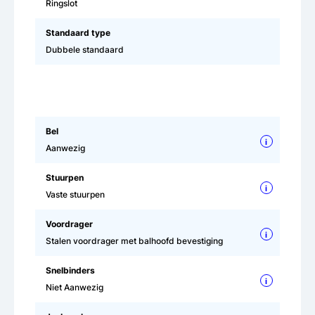
Ringslot
Standaard type
Dubbele standaard
Bel
i
Aanwezig
Stuurpen
i
Vaste stuurpen
Voordrager
i
Stalen voordrager met balhoofd bevestiging
Snelbinders
i
Niet Aanwezig