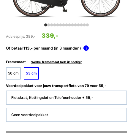
339,-
Adviesprijs:
389,-
Of betaal
113,-
per maand (in 3 maanden)
i
Framemaat
Welke framemaat heb ik nodig?
50 cm
53 cm
Voordeelpakket voor jouw transportfiets van 79 voor 55,-
Fietskrat, Kettingslot en Telefoonhouder + 55,-
Geen voordeelpakket