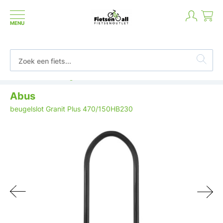
MENU
Betaal in termijnen of achteraf
Abus
beugelslot Granit Plus 470/150HB230