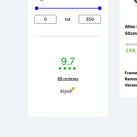
tot
Altec
50cm
Advies
249,
9.7
68 reviews
Remm
Versne