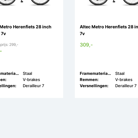
 Metro Herenfiets 28 inch
Altec Metro Herenfiets 28 i
 7v
7v
309,-
prijs: 299,-
-
Framemateriaal:
Staal
Framemateriaal:
Staal
en:
V-brakes
Remmen:
V-brakes
llingen:
Derailleur 7
Versnellingen:
Derailleur 7