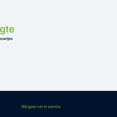
ogte
ieuwtjes
Wij gaan ver in service