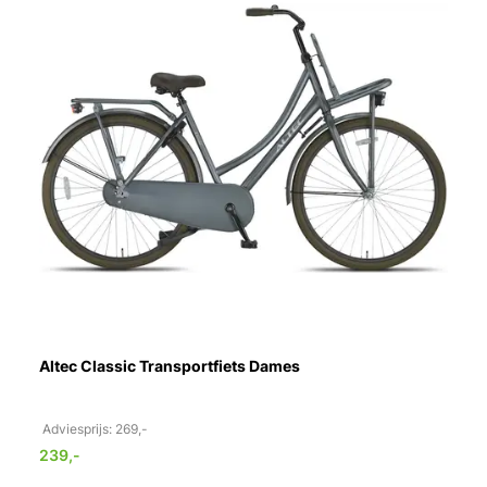
Altec Classic Transportfiets Dames
Adviesprijs: 269,-
239,-