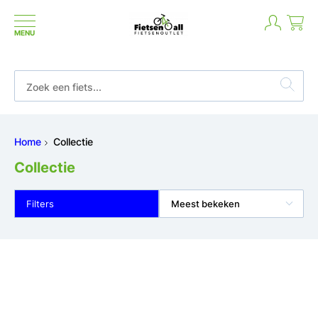
MENU
Wij gaan ve
t goed geld terug
Home
Collectie
Collectie
Filters
Meest bekeken