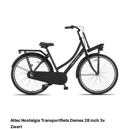
Altec Nostalgia Transportfiets Dames 28 inch 3v
Zwart