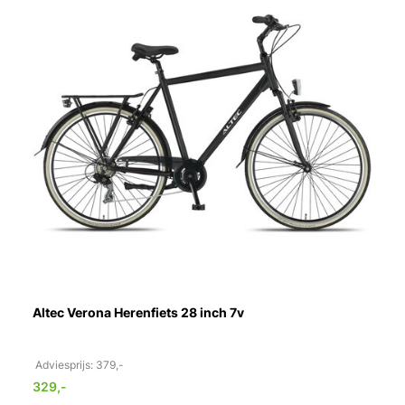
Altec Verona Herenfiets 28 inch 7v
Adviesprijs: 379,-
329,-