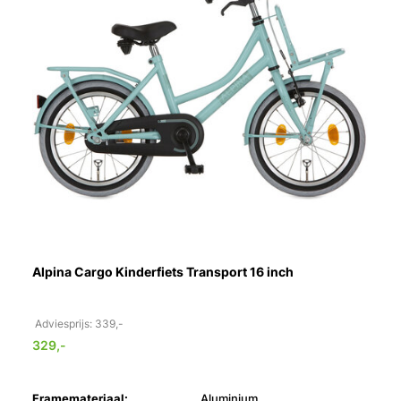
Alpina Cargo Kinderfiets Transport 16 inch
Adviesprijs: 339,-
329,-
Framemateriaal:
Aluminium