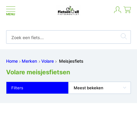
MENU
9.7
68 reviews
Home
Merken
Volare
Meisjesfiets
Volare meisjesfietsen
Filters
Meest bekeken