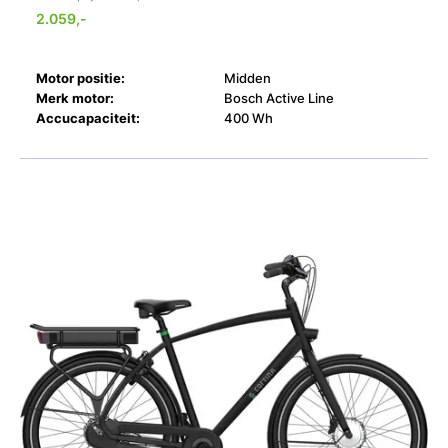
2.059,-
Motor positie:
Midden
Merk motor:
Bosch Active Line
Accucapaciteit:
400 Wh