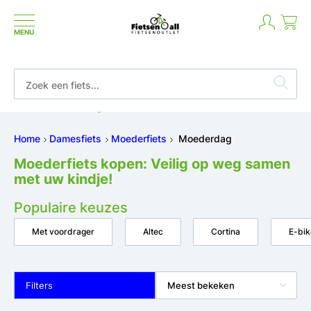
MENU
Niet goed geld terug
Home
Damesfiets
Moederfiets
Moederdag
Moederfiets kopen: Veilig op weg samen
met uw kindje!
Populaire keuzes
Met voordrager
Altec
Cortina
E-bik
Filters
Meest bekeken